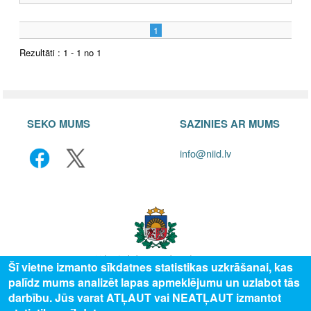
1
Rezultāti : 1 - 1 no 1
SEKO MUMS
SAZINIES AR MUMS
info@niid.lv
Šī vietne izmanto sīkdatnes statistikas uzkrāšanai, kas
palīdz mums analizēt lapas apmeklējumu un uzlabot tās
© 2025 Valsts izglītības attīstības aģentūra, publicētā satura visas tiesības
darbību. Jūs varat ATĻAUT vai NEATĻAUT izmantot
aizsargātas.