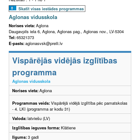
Skatīt visas iestādes programmas
Aglonas vidusskola
Norises vieta:
Aglona
Daugavpils iela 6, Aglona, Aglonas pag., Aglonas nov., LV-5304
Tel:
65321373
E-pasts:
aglonasvsk@preili.lv
Vispārējās vidējās izglītības
programma
Aglonas vidusskola
Norises vieta:
Aglona
Programmas veids:
Vispārējā vidējā izglītība pēc pamatskolas
- 4. LKI (programma ar kodu 31)
Valoda:
latviešu (LV)
Izglītības ieguves forma:
Klātiene
Ilgums:
3 gadi