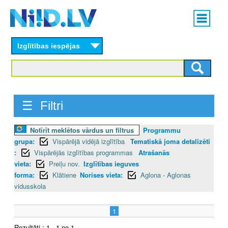
Skip
Main
to
menu
N
main
content
Izglītības iespējas
I
I
D
☰ Filtri
.
Notīrīt meklētos vārdus un filtrus
Programmu
L
grupa:
Vispārējā vidējā izglītība
Tematiskā joma detalizēti
V
:
Vispārējās izglītības programmas
Atrašanās
vieta:
Preiļu nov.
Izglītības ieguves
forma:
Klātiene
Norises vieta:
Aglona - Aglonas
vidusskola
1
Rezultāti : 1 - 1 no 1