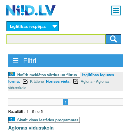
Skip
Main
to
menu
N
main
content
Izglītības iespējas
I
I
D
☰ Filtri
.
Notīrīt meklētos vārdus un filtrus
Izglītības ieguves
L
forma:
Klātiene
Norises vieta:
Aglona - Aglonas
V
vidusskola
1
Rezultāti : 1 - 5 no 5
Skatīt visas iestādes programmas
Aglonas vidusskola