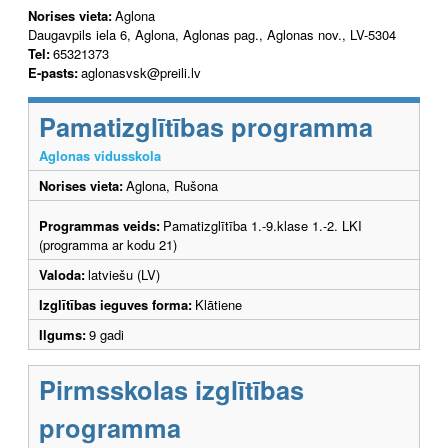
Norises vieta:
Aglona
Daugavpils iela 6, Aglona, Aglonas pag., Aglonas nov., LV-5304
Tel:
65321373
E-pasts:
aglonasvsk@preili.lv
Pamatizglītības programma
Aglonas vidusskola
Norises vieta:
Aglona, Rušona
Programmas veids:
Pamatizglītība 1.-9.klase 1.-2. LKI
(programma ar kodu 21)
Valoda:
latviešu (LV)
Izglītības ieguves forma:
Klātiene
Ilgums:
9 gadi
Pirmsskolas izglītības
programma