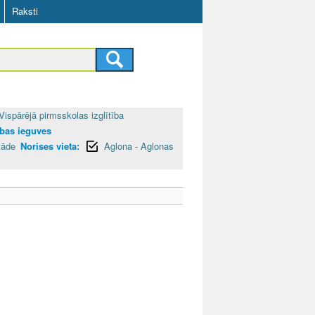
Raksti
Vispārējā pirmsskolas izglītība
tības ieguves
tāde
Norises vieta:
Aglona - Aglonas