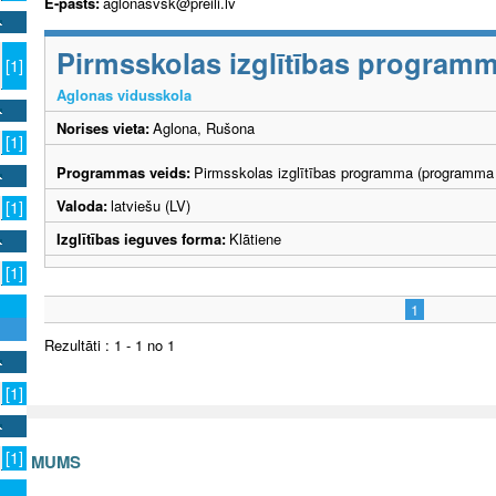
E-pasts:
aglonasvsk@preili.lv
Pirmsskolas izglītības program
[1]
Aglonas vidusskola
Norises vieta:
Aglona, Rušona
[1]
Programmas veids:
Pirmsskolas izglītības programma (programma 
Valoda:
latviešu (LV)
[1]
Izglītības ieguves forma:
Klātiene
[1]
1
Rezultāti : 1 - 1 no 1
[1]
[1]
S AR MUMS