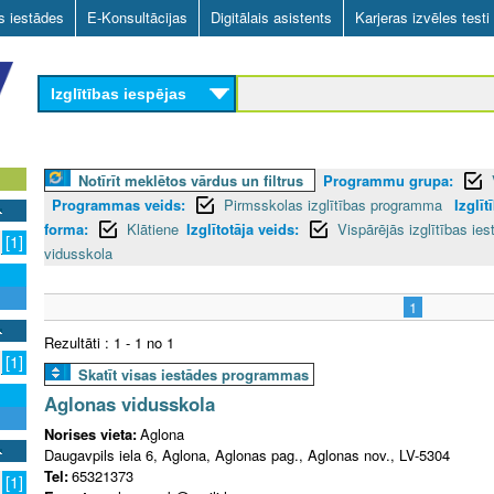
Skip
as iestādes
E-Konsultācijas
Digitālais asistents
Karjeras izvēles testi
to
main
Izglītības iespējas
content
Notīrīt meklētos vārdus un filtrus
Programmu grupa:
Programmas veids:
Pirmsskolas izglītības programma
Izglī
forma:
Klātiene
Izglītotāja veids:
Vispārējās izglītības ies
[1]
vidusskola
1
Rezultāti : 1 - 1 no 1
[1]
Skatīt visas iestādes programmas
Aglonas vidusskola
Norises vieta:
Aglona
Daugavpils iela 6, Aglona, Aglonas pag., Aglonas nov., LV-5304
Tel:
65321373
[1]