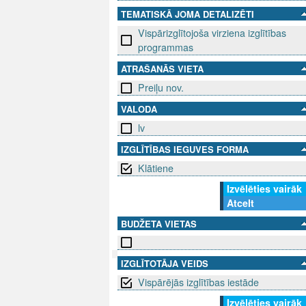
TEMATISKĀ JOMA DETALIZĒTI
Vispārizglītojoša virziena izglītības
programmas
ATRAŠANĀS VIETA
Preiļu nov.
VALODA
lv
IZGLĪTĪBAS IEGUVES FORMA
Klātiene
Izvēlēties vairāk
Atcelt
BUDŽETA VIETAS
IZGLĪTOTĀJA VEIDS
SEKO MUMS
Vispārējās izglītības iestāde
SAZINIE
Izvēlēties vairāk