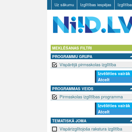
Uz sākumu
Izglītības iespējas
Izglītīb
N
I
MEKLĒŠANAS FILTRI
PROGRAMMU GRUPA
I
Vispārējā pirmsskolas izglītība
D
Izvēlēties vairāk
Atcelt
.
PROGRAMMAS VEIDS
L
Pirmsskolas izglītības programma
V
Izvēlēties vairāk
Atcelt
TEMATISKĀ JOMA
Vispārizglītojoša rakstura izglītība