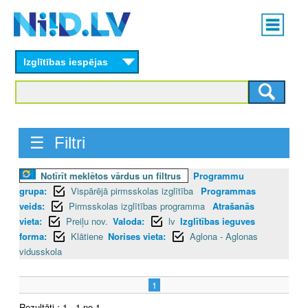
Skip
Main
to
menu
N
main
content
Izglītības iespējas
I
I
D
☰ Filtri
.
Notīrīt meklētos vārdus un filtrus
Programmu
L
grupa:
Vispārējā pirmsskolas izglītība
Programmas
V
veids:
Pirmsskolas izglītības programma
Atrašanās
vieta:
Preiļu nov.
Valoda:
lv
Izglītības ieguves
forma:
Klātiene
Norises vieta:
Aglona - Aglonas
vidusskola
1
Rezultāti : 1 - 1 no 1