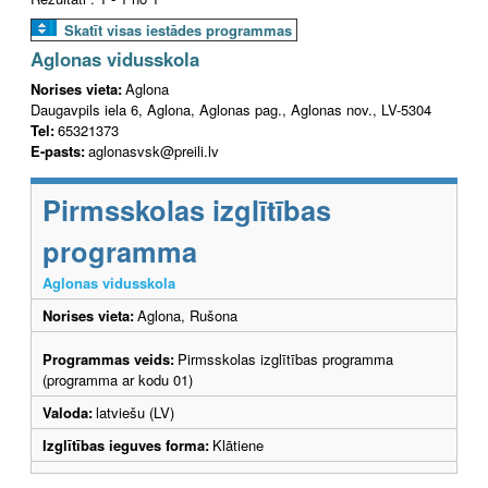
Skatīt visas iestādes programmas
Aglonas vidusskola
Norises vieta:
Aglona
Daugavpils iela 6, Aglona, Aglonas pag., Aglonas nov., LV-5304
Tel:
65321373
E-pasts:
aglonasvsk@preili.lv
Pirmsskolas izglītības
programma
Aglonas vidusskola
Norises vieta:
Aglona, Rušona
Programmas veids:
Pirmsskolas izglītības programma
(programma ar kodu 01)
Valoda:
latviešu (LV)
Izglītības ieguves forma:
Klātiene