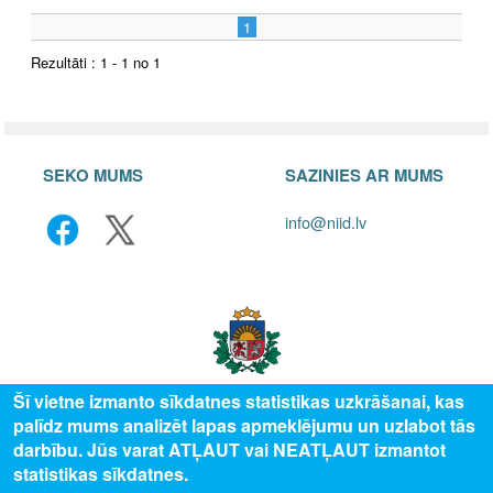
1
Rezultāti : 1 - 1 no 1
SEKO MUMS
SAZINIES AR MUMS
info@niid.lv
Šī vietne izmanto sīkdatnes statistikas uzkrāšanai, kas
palīdz mums analizēt lapas apmeklējumu un uzlabot tās
© 2025 Valsts izglītības attīstības aģentūra, publicētā satura visas tiesības
darbību. Jūs varat ATĻAUT vai NEATĻAUT izmantot
aizsargātas.
statistikas sīkdatnes.