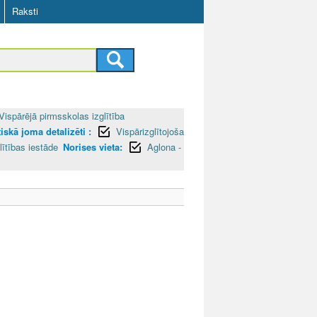
Raksti
Vispārējā pirmsskolas izglītība
iskā joma detalizēti :
Vispārizglītojoša
lītības iestāde
Norises vieta:
Aglona -