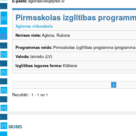
E-pasts:
aglonasvsk@preili.lv
Pirmsskolas izglītības program
[1]
Aglonas vidusskola
Norises vieta:
Aglona, Rušona
Programmas veids:
Pirmsskolas izglītības programma (programma 
[1]
Valoda:
latviešu (LV)
Izglītības ieguves forma:
Klātiene
[1]
1
[1]
Rezultāti : 1 - 1 no 1
[1]
[1]
S AR MUMS