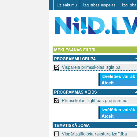
Uz sākumu
Izglītības iespējas
Izglītīb
N
I
MEKLĒŠANAS FILTRI
PROGRAMMU GRUPA
I
Vispārējā pirmsskolas izglītība
D
Izvēlēties vairāk
Atcelt
.
PROGRAMMAS VEIDS
L
Pirmsskolas izglītības programma
V
Izvēlēties vairāk
Atcelt
TEMATISKĀ JOMA
Vispārizglītojoša rakstura izglītība