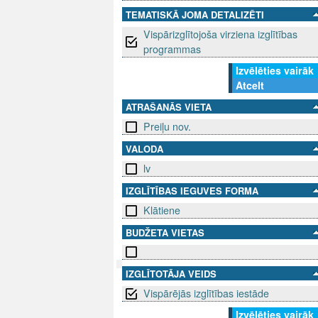
TEMATISKĀ JOMA DETALIZĒTI
Vispārizglītojoša virziena izglītības
programmas
Izvēlēties vairāk
Atcelt
ATRAŠANĀS VIETA
Preiļu nov.
VALODA
lv
IZGLĪTĪBAS IEGUVES FORMA
Klātiene
BUDŽETA VIETAS
IZGLĪTOTĀJA VEIDS
SEKO MUMS
Vispārējās izglītības iestāde
SAZINIE
Izvēlēties vairāk