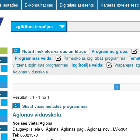
Skip
as iestādes
E-Konsultācijas
Digitālais asistents
Karjeras izvēles testi
to
main
Izglītības iespējas
content
Notīrīt meklētos vārdus un filtrus
Programmu grupa:
Programmas veids:
Pirmsskolas izglītības programma
Temat
virziena izglītības programmas
Izglītotāja veids:
Vispārējās izg
[1]
Aglonas vidusskola
1
Rezultāti : 1 - 1 no 1
[1]
Skatīt visas iestādes programmas
Aglonas vidusskola
Norises vieta:
Aglona
Daugavpils iela 6, Aglona, Aglonas pag., Aglonas nov., LV-5304
Tel:
65321373
[1]