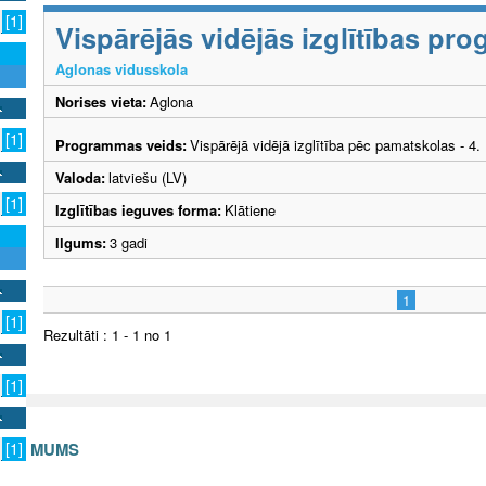
[1]
Vispārējās vidējās izglītības p
Aglonas vidusskola
Norises vieta:
Aglona
[1]
Programmas veids:
Vispārējā vidējā izglītība pēc pamatskolas - 4
Valoda:
latviešu (LV)
[1]
Izglītības ieguves forma:
Klātiene
Ilgums:
3 gadi
1
[1]
Rezultāti : 1 - 1 no 1
[1]
S AR MUMS
[1]