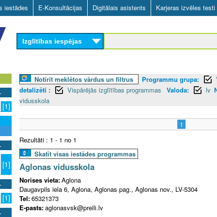
Skip
as iestādes
E-Konsultācijas
Digitālais asistents
Karjeras izvēles testi
to
main
Izglītības iespējas
content
Notīrīt meklētos vārdus un filtrus
Programmu grupa:
detalizēti :
Vispārējās izglītības programmas
Valoda:
lv
N
vidusskola
[1]
1
Rezultāti : 1 - 1 no 1
Skatīt visas iestādes programmas
[1]
Aglonas vidusskola
Norises vieta:
Aglona
Daugavpils iela 6, Aglona, Aglonas pag., Aglonas nov., LV-5304
[1]
Tel:
65321373
E-pasts:
aglonasvsk@preili.lv