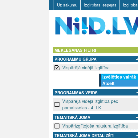
Uz sākumu
Izglītības iespējas
Izglītīb
N
I
MEKLĒŠANAS FILTRI
PROGRAMMU GRUPA
I
Vispārējā vidējā izglītība
D
Izvēlēties vairāk
Atcelt
.
PROGRAMMAS VEIDS
L
Vispārējā vidējā izglītība pēc
pamatskolas - 4. LKI
V
TEMATISKĀ JOMA
Vispārizglītojoša rakstura izglītība
TEMATISKĀ JOMA DETALIZĒTI