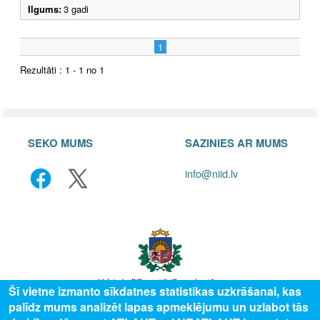
Ilgums:
3 gadi
1
Rezultāti : 1 - 1 no 1
SEKO MUMS
SAZINIES AR MUMS
info@niid.lv
Šī vietne izmanto sīkdatnes statistikas uzkrāšanai, kas
palīdz mums analizēt lapas apmeklējumu un uzlabot tās
© 2025 Valsts izglītības attīstības aģentūra, publicētā satura visas tiesības