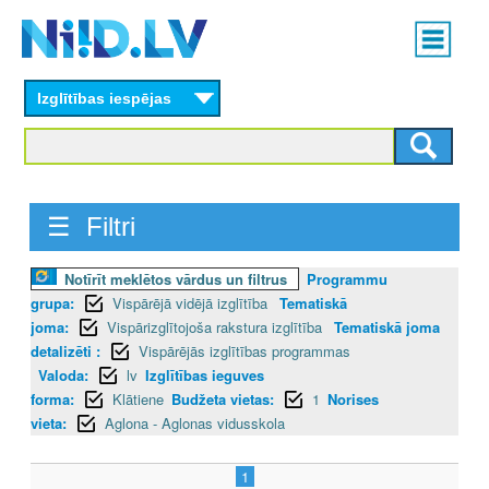
Skip
Main
to
menu
N
main
content
Izglītības iespējas
I
I
D
☰ Filtri
.
Notīrīt meklētos vārdus un filtrus
Programmu
L
grupa:
Vispārējā vidējā izglītība
Tematiskā
V
joma:
Vispārizglītojoša rakstura izglītība
Tematiskā joma
detalizēti :
Vispārējās izglītības programmas
Valoda:
lv
Izglītības ieguves
forma:
Klātiene
Budžeta vietas:
1
Norises
vieta:
Aglona - Aglonas vidusskola
1