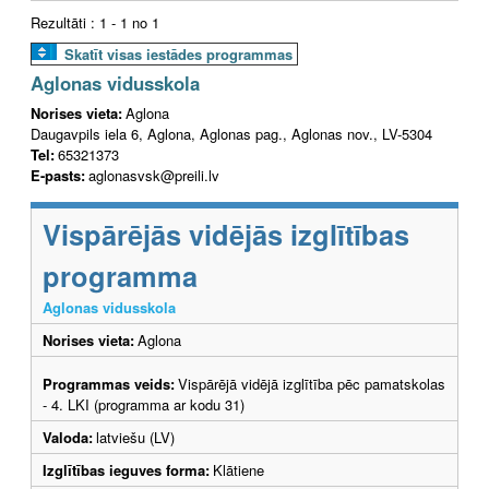
Rezultāti : 1 - 1 no 1
Skatīt visas iestādes programmas
Aglonas vidusskola
Norises vieta:
Aglona
Daugavpils iela 6, Aglona, Aglonas pag., Aglonas nov., LV-5304
Tel:
65321373
E-pasts:
aglonasvsk@preili.lv
Vispārējās vidējās izglītības
programma
Aglonas vidusskola
Norises vieta:
Aglona
Programmas veids:
Vispārējā vidējā izglītība pēc pamatskolas
- 4. LKI (programma ar kodu 31)
Valoda:
latviešu (LV)
Izglītības ieguves forma:
Klātiene