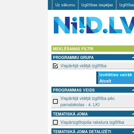
Uz sākumu
Izglītības iespējas
Izglītīb
N
I
MEKLĒŠANAS FILTRI
PROGRAMMU GRUPA
I
Vispārējā vidējā izglītība
D
Izvēlēties vairāk
Atcelt
.
PROGRAMMAS VEIDS
L
Vispārējā vidējā izglītība pēc
pamatskolas - 4. LKI
V
TEMATISKĀ JOMA
Vispārizglītojoša rakstura izglītība
TEMATISKĀ JOMA DETALIZĒTI