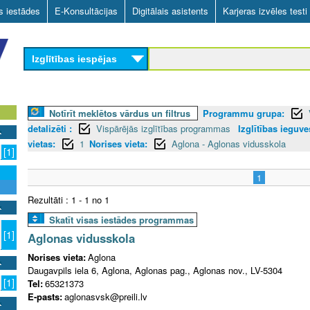
Skip
as iestādes
E-Konsultācijas
Digitālais asistents
Karjeras izvēles testi
to
main
Izglītības iespējas
content
Notīrīt meklētos vārdus un filtrus
Programmu grupa:
detalizēti :
Vispārējās izglītības programmas
Izglītības ieguv
vietas:
1
Norises vieta:
Aglona - Aglonas vidusskola
[1]
1
Rezultāti : 1 - 1 no 1
Skatīt visas iestādes programmas
[1]
Aglonas vidusskola
Norises vieta:
Aglona
Daugavpils iela 6, Aglona, Aglonas pag., Aglonas nov., LV-5304
[1]
Tel:
65321373
E-pasts:
aglonasvsk@preili.lv