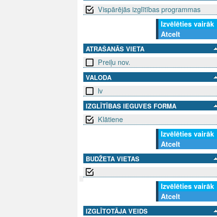
Vispārējās izglītības programmas
Izvēlēties vairāk
Atcelt
ATRAŠANĀS VIETA
Preiļu nov.
VALODA
lv
IZGLĪTĪBAS IEGUVES FORMA
Klātiene
Izvēlēties vairāk
Atcelt
BUDŽETA VIETAS
Izvēlēties vairāk
Atcelt
SEKO MUMS
SAZINIE
IZGLĪTOTĀJA VEIDS