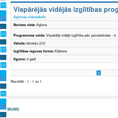
[1]
Vispārējās vidējās izglītības p
Aglonas vidusskola
Norises vieta:
Aglona
[1]
Programmas veids:
Vispārējā vidējā izglītība pēc pamatskolas - 4
Valoda:
latviešu (LV)
[1]
Izglītības ieguves forma:
Klātiene
Ilgums:
3 gadi
[1]
1
Rezultāti : 1 - 1 no 1
[1]
S AR MUMS