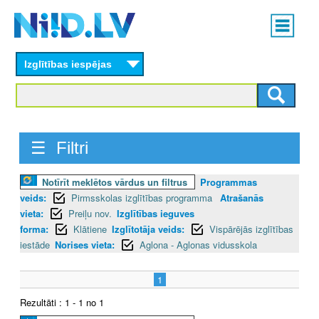
Skip
Main
to
menu
N
main
content
Izglītības iespējas
I
I
D
☰ Filtri
.
Notīrīt meklētos vārdus un filtrus
Programmas
L
veids:
Pirmsskolas izglītības programma
Atrašanās
V
vieta:
Preiļu nov.
Izglītības ieguves
forma:
Klātiene
Izglītotāja veids:
Vispārējās izglītības
iestāde
Norises vieta:
Aglona - Aglonas vidusskola
1
Rezultāti : 1 - 1 no 1