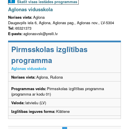
Skatīt visas iestādes programmas
Aglonas vidusskola
Norises vieta:
Aglona
Daugavpils iela 6, Aglona, Aglonas pag., Aglonas nov., LV-5304
Tel:
65321373
E-pasts:
aglonasvsk@preili.lv
Pirmsskolas izglītības
programma
Aglonas vidusskola
Norises vieta:
Aglona, Rušona
Programmas veids:
Pirmsskolas izglītības programma
(programma ar kodu 01)
Valoda:
latviešu (LV)
Izglītības ieguves forma:
Klātiene