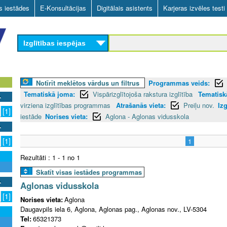
Skip
as iestādes
E-Konsultācijas
Digitālais asistents
Karjeras izvēles testi
to
main
Izglītības iespējas
content
Notīrīt meklētos vārdus un filtrus
Programmas veids:
Tematiskā joma:
Vispārizglītojoša rakstura izglītība
Tematiskā
virziena izglītības programmas
Atrašanās vieta:
Preiļu nov.
Izg
[1]
iestāde
Norises vieta:
Aglona - Aglonas vidusskola
[1]
1
Rezultāti : 1 - 1 no 1
Skatīt visas iestādes programmas
Aglonas vidusskola
[1]
Norises vieta:
Aglona
Daugavpils iela 6, Aglona, Aglonas pag., Aglonas nov., LV-5304
Tel:
65321373