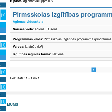
E-pasts:
aglonasvsk@preili.lv
Pirmsskolas izglītības program
[1]
Aglonas vidusskola
Norises vieta:
Aglona, Rušona
Programmas veids:
Pirmsskolas izglītības programma (programma 
[1]
Valoda:
latviešu (LV)
Izglītības ieguves forma:
Klātiene
1
[1]
Rezultāti : 1 - 1 no 1
[1]
[1]
S AR MUMS