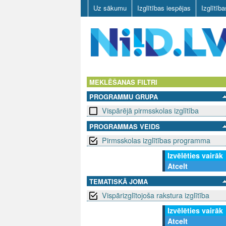
Uz sākumu
Izglītības iespējas
Izglītīb
N
I
MEKLĒŠANAS FILTRI
PROGRAMMU GRUPA
I
Vispārējā pirmsskolas izglītība
D
PROGRAMMAS VEIDS
Pirmsskolas izglītības programma
.
Izvēlēties vairāk
L
Atcelt
V
TEMATISKĀ JOMA
Vispārizglītojoša rakstura izglītība
Izvēlēties vairāk
Atcelt