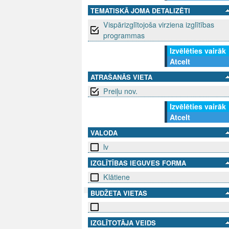
TEMATISKĀ JOMA DETALIZĒTI
Vispārizglītojoša virziena izglītības
programmas
Izvēlēties vairāk
Atcelt
ATRAŠANĀS VIETA
Preiļu nov.
Izvēlēties vairāk
Atcelt
VALODA
lv
IZGLĪTĪBAS IEGUVES FORMA
Klātiene
BUDŽETA VIETAS
SEKO MUMS
SAZINIE
IZGLĪTOTĀJA VEIDS