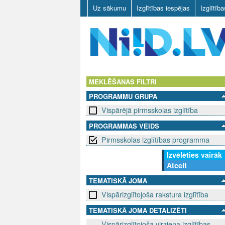
Uz sākumu
Izglītības iespējas
Izglītīb
N
I
MEKLĒŠANAS FILTRI
PROGRAMMU GRUPA
I
Vispārējā pirmsskolas izglītība
D
PROGRAMMAS VEIDS
Pirmsskolas izglītības programma
.
Izvēlēties vairāk
L
Atcelt
V
TEMATISKĀ JOMA
Vispārizglītojoša rakstura izglītība
TEMATISKĀ JOMA DETALIZĒTI
Vispārizglītojoša virziena izglītības