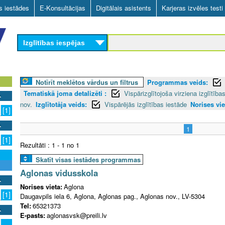
Skip
as iestādes
E-Konsultācijas
Digitālais asistents
Karjeras izvēles testi
to
main
Izglītības iespējas
content
Notīrīt meklētos vārdus un filtrus
Programmas veids:
Tematiskā joma detalizēti :
Vispārizglītojoša virziena izglītī
nov.
Izglītotāja veids:
Vispārējās izglītības iestāde
Norises vie
[1]
1
[1]
Rezultāti : 1 - 1 no 1
Skatīt visas iestādes programmas
Aglonas vidusskola
Norises vieta:
Aglona
[1]
Daugavpils iela 6, Aglona, Aglonas pag., Aglonas nov., LV-5304
Tel:
65321373
E-pasts:
aglonasvsk@preili.lv