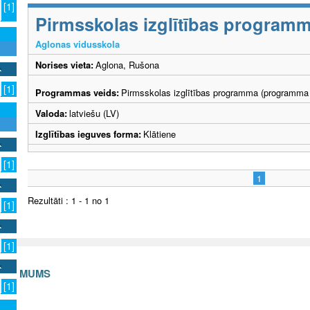
[1]
Pirmsskolas izglītības program
Aglonas vidusskola
Norises vieta:
Aglona, Rušona
[1]
Programmas veids:
Pirmsskolas izglītības programma (programma 
Valoda:
latviešu (LV)
Izglītības ieguves forma:
Klātiene
[1]
1
Rezultāti : 1 - 1 no 1
[1]
[1]
S AR MUMS
[1]
v