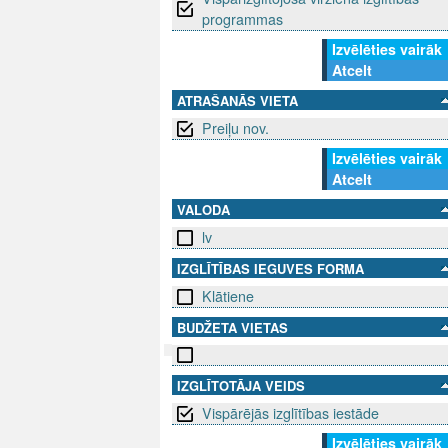
programmas
Izvēlēties vairāk
Atcelt
ATRAŠANĀS VIETA
Preiļu nov.
Izvēlēties vairāk
Atcelt
VALODA
lv
IZGLĪTĪBAS IEGUVES FORMA
Klātiene
BUDŽETA VIETAS
IZGLĪTOTĀJA VEIDS
SEKO MUMS
SAZINIE
Vispārējās izglītības iestāde
info@niid.l
Izvēlēties vairāk