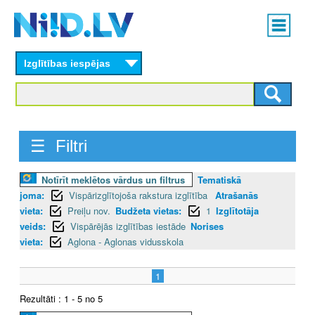
Skip
Main
to
menu
N
main
content
Izglītības iespējas
I
I
D
☰ Filtri
.
Notīrīt meklētos vārdus un filtrus
Tematiskā
L
joma:
Vispārizglītojoša rakstura izglītība
Atrašanās
V
vieta:
Preiļu nov.
Budžeta vietas:
1
Izglītotāja
veids:
Vispārējās izglītības iestāde
Norises
vieta:
Aglona - Aglonas vidusskola
1
Rezultāti : 1 - 5 no 5