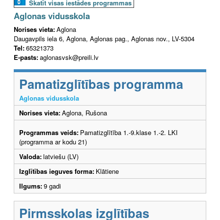
Skatīt visas iestādes programmas
Aglonas vidusskola
Norises vieta:
Aglona
Daugavpils iela 6, Aglona, Aglonas pag., Aglonas nov., LV-5304
Tel:
65321373
E-pasts:
aglonasvsk@preili.lv
Pamatizglītības programma
Aglonas vidusskola
Norises vieta:
Aglona, Rušona
Programmas veids:
Pamatizglītība 1.-9.klase 1.-2. LKI
(programma ar kodu 21)
Valoda:
latviešu (LV)
Izglītības ieguves forma:
Klātiene
Ilgums:
9 gadi
Pirmsskolas izglītības