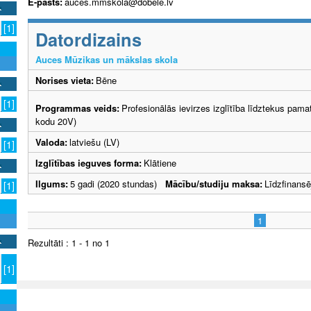
E-pasts:
auces.mmskola@dobele.lv
[1]
Datordizains
Auces Mūzikas un mākslas skola
Norises vieta:
Bēne
[1]
Programmas veids:
Profesionālās ievirzes izglītība līdztekus pama
kodu 20V)
Valoda:
latviešu (LV)
[1]
Izglītības ieguves forma:
Klātiene
Ilgums:
5 gadi (2020 stundas)
Mācību/studiju maksa:
Līdzfinans
[1]
1
Rezultāti : 1 - 1 no 1
[1]