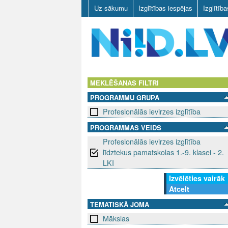
Uz sākumu
Izglītības iespējas
Izglītīb
N
I
MEKLĒŠANAS FILTRI
PROGRAMMU GRUPA
I
Profesionālās ievirzes izglītība
D
PROGRAMMAS VEIDS
Profesionālās ievirzes izglītība
.
līdztekus pamatskolas 1.-9. klasei - 2.
L
LKI
Izvēlēties vairāk
V
Atcelt
TEMATISKĀ JOMA
Mākslas