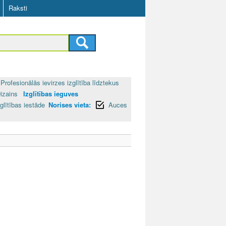
Raksti
Profesionālās ievirzes izglītība līdztekus
izains
Izglītības ieguves
glītības iestāde
Norises vieta:
Auces