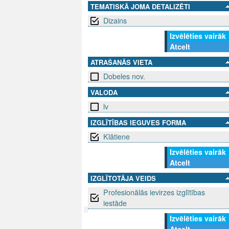
TEMATISKĀ JOMA DETALIZĒTI
Dizains
Izvēlēties vairāk
Atcelt
ATRAŠANĀS VIETA
Dobeles nov.
VALODA
lv
IZGLĪTĪBAS IEGUVES FORMA
Klātiene
Izvēlēties vairāk
Atcelt
IZGLĪTOTĀJA VEIDS
Profesionālās ievirzes izglītības
iestāde
Izvēlēties vairāk