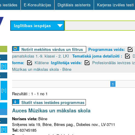
Skip
as iestādes
E-Konsultācijas
Digitālais asistents
Karjeras izvēles testi
to
main
Izglītības iespējas
content
Notīrīt meklētos vārdus un filtrus
Programmas veids:
pamatskolas 1.-9. klasei - 2. LKI
Tematiskā joma detalizēti :
D
forma:
Klātiene
Izglītotāja veids:
Profesionālās ievirzes iz
[1]
Mūzikas un mākslas skola - Bēne
1
[1]
Rezultāti : 1 - 1 no 1
Skatīt visas iestādes programmas
Auces Mūzikas un mākslas skola
Norises vieta:
Bēne
Sniķeres iela 19, Bēne, Bēnes pag., Dobeles nov., LV-3711
[1]
Tel:
63745185