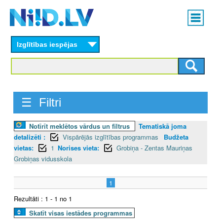
Skip
Main
to
menu
N
main
content
Izglītības iespējas
I
I
D
☰ Filtri
.
Notīrīt meklētos vārdus un filtrus
Tematiskā joma
L
detalizēti :
Vispārējās izglītības programmas
Budžeta
V
vietas:
1
Norises vieta:
Grobiņa - Zentas Mauriņas
Grobiņas vidusskola
1
Rezultāti : 1 - 1 no 1
Skatīt visas iestādes programmas