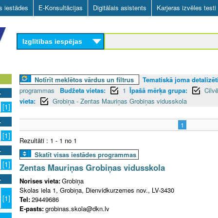
Skip
as iestādes
E-Konsultācijas
Digitālais asistents
Karjeras izvēles testi
to
main
Izglītības iespējas
content
Notīrīt meklētos vārdus un filtrus
Tematiskā joma detalizēti
programmas
Budžeta vietas:
1
Īpašā mērķa grupa:
Cilv
vieta:
Grobiņa - Zentas Mauriņas Grobiņas vidusskola
[1]
1
[1]
Rezultāti : 1 - 1 no 1
Skatīt visas iestādes programmas
[1]
Zentas Mauriņas Grobiņas vidusskola
Norises vieta:
Grobiņa
Skolas iela 1, Grobiņa, Dienvidkurzemes nov., LV-3430
[1]
Tel:
29449686
E-pasts:
grobinas.skola@dkn.lv