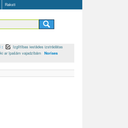
Raksti
 :
Izglītības iestādes izstrādātas
ēki ar īpašām vajadzībām
Norises