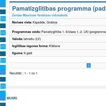
Pamatizglītības programma (padzi
Zentas Mauriņas Grobiņas vidusskola
[1]
Norises vieta:
Kapsēde, Grobiņa
Programmas veids:
Pamatizglītība 1.-9.klase 1.-2. LKI (programma
[1]
Valoda:
latviešu (LV)
Izglītības ieguves forma:
Klātiene
[1]
Ilgums:
9 gadi
[1]
1
Rezultāti : 1 - 1 no 1
[1]
S AR MUMS