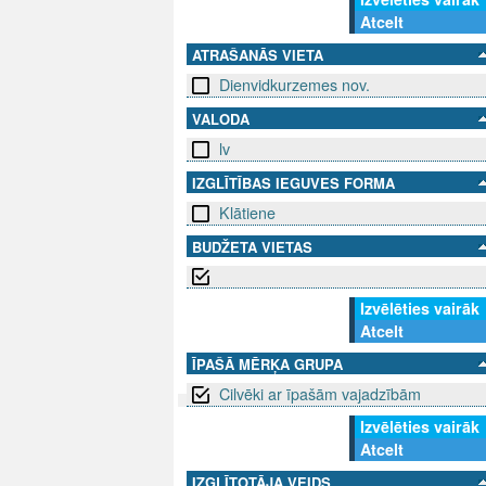
Atcelt
ATRAŠANĀS VIETA
Dienvidkurzemes nov.
VALODA
lv
IZGLĪTĪBAS IEGUVES FORMA
Klātiene
BUDŽETA VIETAS
Izvēlēties vairāk
Atcelt
ĪPAŠĀ MĒRĶA GRUPA
Cilvēki ar īpašām vajadzībām
Izvēlēties vairāk
SEKO MUMS
SAZINIE
Atcelt
IZGLĪTOTĀJA VEIDS