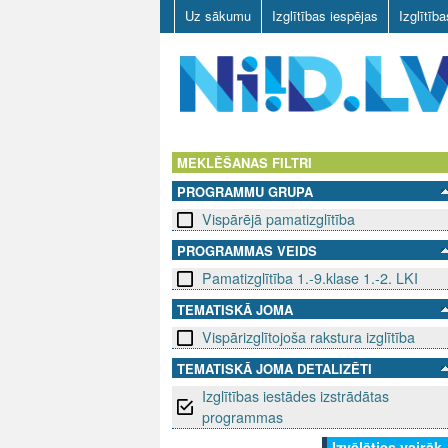
Uz sākumu
Izglītības iespējas
Izglītīb
N
I
MEKLĒŠANAS FILTRI
PROGRAMMU GRUPA
I
Vispārējā pamatizglītība
D
PROGRAMMAS VEIDS
Pamatizglītība 1.-9.klase 1.-2. LKI
.
TEMATISKĀ JOMA
L
Vispārizglītojoša rakstura izglītība
V
TEMATISKĀ JOMA DETALIZĒTI
Izglītības iestādes izstrādātas
programmas
Izvēlēties vairāk