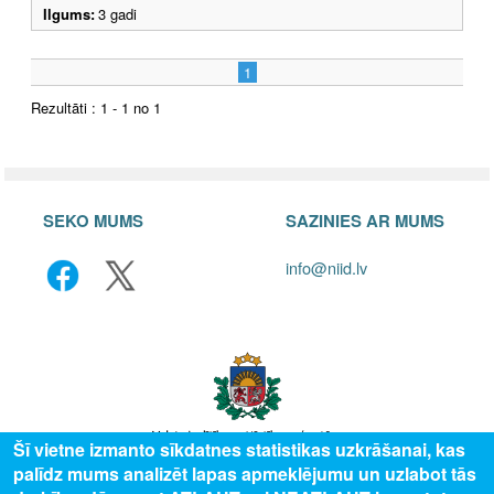
Ilgums:
3 gadi
1
Rezultāti : 1 - 1 no 1
SEKO MUMS
SAZINIES AR MUMS
info@niid.lv
Šī vietne izmanto sīkdatnes statistikas uzkrāšanai, kas
palīdz mums analizēt lapas apmeklējumu un uzlabot tās
© 2025 Valsts izglītības attīstības aģentūra, publicētā satura visas tiesības