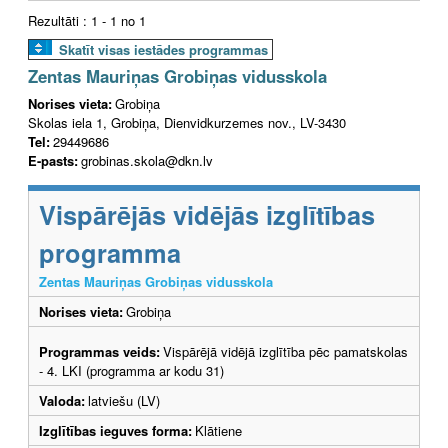
Rezultāti : 1 - 1 no 1
Skatīt visas iestādes programmas
Zentas Mauriņas Grobiņas vidusskola
Norises vieta:
Grobiņa
Skolas iela 1, Grobiņa, Dienvidkurzemes nov., LV-3430
Tel:
29449686
E-pasts:
grobinas.skola@dkn.lv
Vispārējās vidējās izglītības
programma
Zentas Mauriņas Grobiņas vidusskola
Norises vieta:
Grobiņa
Programmas veids:
Vispārējā vidējā izglītība pēc pamatskolas
- 4. LKI (programma ar kodu 31)
Valoda:
latviešu (LV)
Izglītības ieguves forma:
Klātiene