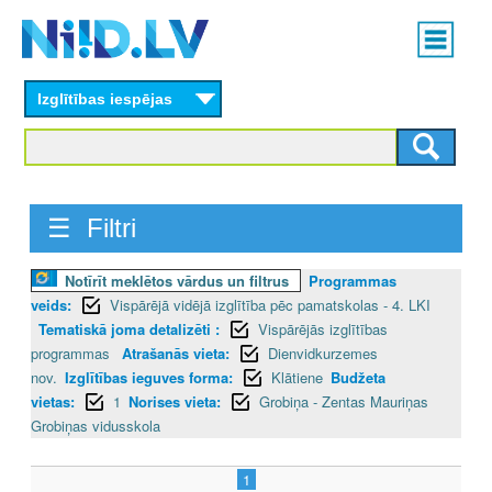
Skip
Main
to
menu
N
main
content
Izglītības iespējas
I
I
D
☰ Filtri
.
Notīrīt meklētos vārdus un filtrus
Programmas
L
veids:
Vispārējā vidējā izglītība pēc pamatskolas - 4. LKI
V
Tematiskā joma detalizēti :
Vispārējās izglītības
programmas
Atrašanās vieta:
Dienvidkurzemes
nov.
Izglītības ieguves forma:
Klātiene
Budžeta
vietas:
1
Norises vieta:
Grobiņa - Zentas Mauriņas
Grobiņas vidusskola
1