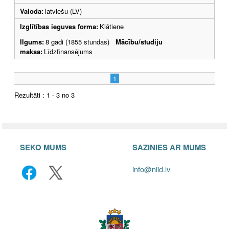
Valoda:
latviešu (LV)
Izglītības ieguves forma:
Klātiene
Ilgums:
8 gadi (1855 stundas)
Mācību/studiju
maksa:
Līdzfinansējums
1
Rezultāti : 1 - 3 no 3
SEKO MUMS
SAZINIES AR MUMS
info@niid.lv