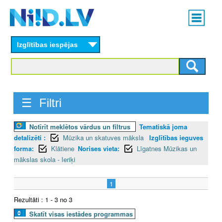
Skip
Main
to
menu
N
main
content
Izglītības iespējas
I
I
D
☰ Filtri
.
Notīrīt meklētos vārdus un filtrus
Tematiskā joma
L
detalizēti :
Mūzika un skatuves māksla
Izglītības ieguves
V
forma:
Klātiene
Norises vieta:
Līgatnes Mūzikas un
mākslas skola - Ieriķi
1
Rezultāti : 1 - 3 no 3
Skatīt visas iestādes programmas