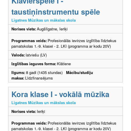
Klavierspēle I -
taustiņinstrumentu spēle
Līgatnes Mūzikas un mākslas skola
Norises vieta:
Augšlīgatne, Ieriķi
Programmas veids:
Profesionālās ievirzes izglītība līdztekus
pamatskolas 1.-9. klasei - 2. LKI (programma ar kodu 20V)
Valoda:
latviešu (LV)
Izglītības ieguves forma:
Klātiene
Ilgums:
8 gadi (1435 stundas)
Mācību/studiju
maksa:
Līdzfinansējums
Kora klase I - vokālā mūzika
Līgatnes Mūzikas un mākslas skola
Norises vieta:
Ieriķi
Programmas veids:
Profesionālās ievirzes izglītība līdztekus
pamatskolas 1.-9. klasei - 2. LKI (programma ar kodu 20V)