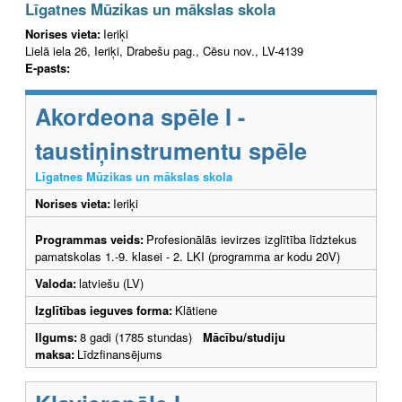
Līgatnes Mūzikas un mākslas skola
Norises vieta:
Ieriķi
Lielā iela 26, Ieriķi, Drabešu pag., Cēsu nov., LV-4139
E-pasts:
Akordeona spēle I -
taustiņinstrumentu spēle
Līgatnes Mūzikas un mākslas skola
Norises vieta:
Ieriķi
Programmas veids:
Profesionālās ievirzes izglītība līdztekus
pamatskolas 1.-9. klasei - 2. LKI (programma ar kodu 20V)
Valoda:
latviešu (LV)
Izglītības ieguves forma:
Klātiene
Ilgums:
8 gadi (1785 stundas)
Mācību/studiju
maksa:
Līdzfinansējums