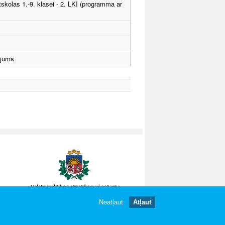
tskolas 1.-9. klasei - 2. LKI (programma ar
ējums
Neatļaut
Atļaut
gātas.