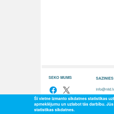
SEKO MUMS
SAZINIE
info@niid.l
Šī vietne izmanto sīkdatnes statistikas u
apmeklējumu un uzlabot tās darbību. Jū
© 202
statistikas sīkdatnes.