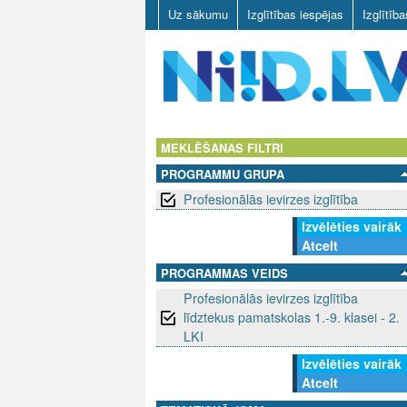
Uz sākumu
Izglītības iespējas
Izglītīb
N
I
MEKLĒŠANAS FILTRI
PROGRAMMU GRUPA
I
Profesionālās ievirzes izglītība
D
Izvēlēties vairāk
Atcelt
.
PROGRAMMAS VEIDS
L
Profesionālās ievirzes izglītība
līdztekus pamatskolas 1.-9. klasei - 2.
V
LKI
Izvēlēties vairāk
Atcelt