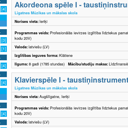
Akordeona spēle I - taustiņinstr
[4]
Līgatnes Mūzikas un mākslas skola
Norises vieta:
Ieriķi
Programmas veids:
Profesionālās ievirzes izglītība līdztekus pama
kodu 20V)
[3]
Valoda:
latviešu (LV)
[1]
Izglītības ieguves forma:
Klātiene
Ilgums:
8 gadi (1785 stundas)
Mācību/studiju maksa:
Līdzfinans
[4]
Klavierspēle I - taustiņinstrumen
[4]
Līgatnes Mūzikas un mākslas skola
Norises vieta:
Augšlīgatne, Ieriķi
Programmas veids:
Profesionālās ievirzes izglītība līdztekus pama
kodu 20V)
[4]
Valoda:
latviešu (LV)