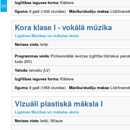
Izglītības ieguves forma:
Klātiene
[4]
Ilgums:
8 gadi (1435 stundas)
Mācību/studiju maksa:
Līdzfinans
Kora klase I - vokālā mūzika
Līgatnes Mūzikas un mākslas skola
Norises vieta:
Ieriķi
Programmas veids:
Profesionālās ievirzes izglītība līdztekus pama
kodu 20V)
Valoda:
latviešu (LV)
Izglītības ieguves forma:
Klātiene
Ilgums:
8 gadi (1855 stundas)
Mācību/studiju maksa:
Līdzfinans
Vizuāli plastiskā māksla I
Līgatnes Mūzikas un mākslas skola
Norises vieta:
Ieriķi, Nītaure