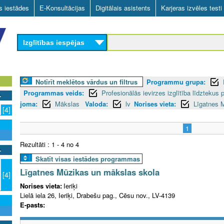
Skip
as iestādes
E-Konsultācijas
Digitālais asistents
Karjeras izvēles testi
to
main
Izglītības iespējas
content
Notīrīt meklētos vārdus un filtrus
Programmu grupa:
Programmas veids:
Profesionālās ievirzes izglītība līdztekus 
joma:
Mākslas
Valoda:
lv
Norises vieta:
Līgatnes M
[4]
1
Rezultāti : 1 - 4 no 4
Skatīt visas iestādes programmas
Līgatnes Mūzikas un mākslas skola
[4]
Norises vieta:
Ieriķi
Lielā iela 26, Ieriķi, Drabešu pag., Cēsu nov., LV-4139
E-pasts: