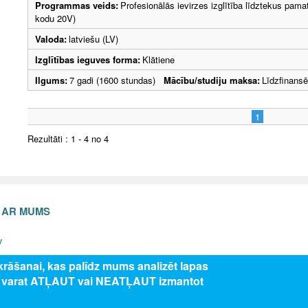
Programmas veids:
Profesionālās ievirzes izglītība līdztekus pama
kodu 20V)
Valoda:
latviešu (LV)
Izglītības ieguves forma:
Klātiene
Ilgums:
7 gadi (1600 stundas)
Mācību/studiju maksa:
Līdzfinans
1
Rezultāti : 1 - 4 no 4
S AR MUMS
v
zkrāšanai, kas palīdz mums analizēt lapas
s varat ATĻAUT vai NEATĻAUT izmantot
5 Valsts izglītības attīstības aģentūra, publicētā satura visas tiesības aizsar