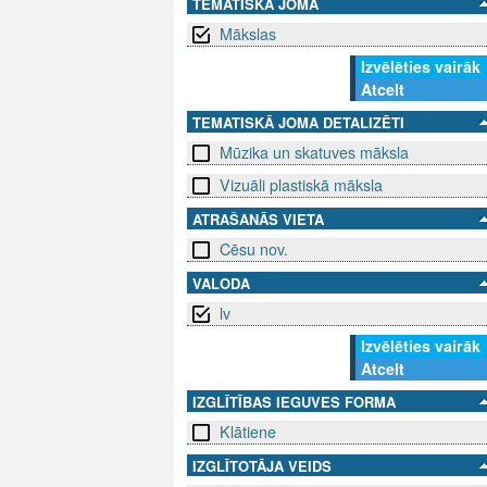
TEMATISKĀ JOMA
Mākslas
Izvēlēties vairāk
Atcelt
TEMATISKĀ JOMA DETALIZĒTI
Mūzika un skatuves māksla
Vizuāli plastiskā māksla
ATRAŠANĀS VIETA
Cēsu nov.
VALODA
lv
Izvēlēties vairāk
Atcelt
IZGLĪTĪBAS IEGUVES FORMA
Klātiene
IZGLĪTOTĀJA VEIDS