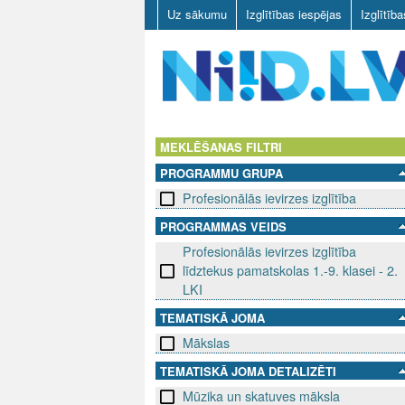
Uz sākumu
Izglītības iespējas
Izglītīb
N
I
MEKLĒŠANAS FILTRI
PROGRAMMU GRUPA
I
Profesionālās ievirzes izglītība
D
PROGRAMMAS VEIDS
Profesionālās ievirzes izglītība
.
līdztekus pamatskolas 1.-9. klasei - 2.
L
LKI
TEMATISKĀ JOMA
V
Mākslas
TEMATISKĀ JOMA DETALIZĒTI
Mūzika un skatuves māksla