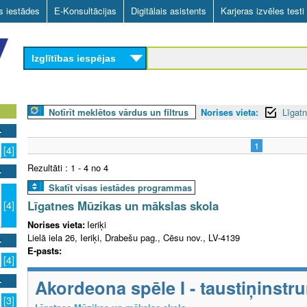
Skip
as iestādes
E-Konsultācijas
Digitālais asistents
Karjeras izvēles testi
to
main
Izglītības iespējas
content
Notīrīt meklētos vārdus un filtrus
Norises vieta:
Līgatn
1
[4]
Rezultāti : 1 - 4 no 4
Skatīt visas iestādes programmas
Līgatnes Mūzikas un mākslas skola
[4]
Norises vieta:
Ieriķi
Lielā iela 26, Ieriķi, Drabešu pag., Cēsu nov., LV-4139
E-pasts:
[4]
Akordeona spēle I - taustiņinstr
[3]