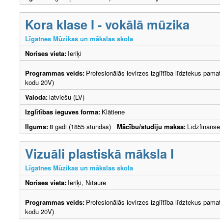
Kora klase I - vokālā mūzika
Līgatnes Mūzikas un mākslas skola
Norises vieta:
Ieriķi
Programmas veids:
Profesionālās ievirzes izglītība līdztekus pama
kodu 20V)
Valoda:
latviešu (LV)
Izglītības ieguves forma:
Klātiene
Ilgums:
8 gadi (1855 stundas)
Mācību/studiju maksa:
Līdzfinans
Vizuāli plastiskā māksla I
Līgatnes Mūzikas un mākslas skola
Norises vieta:
Ieriķi, Nītaure
Programmas veids:
Profesionālās ievirzes izglītība līdztekus pama
kodu 20V)