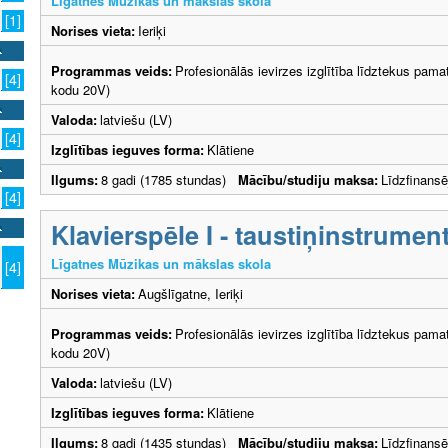
Līgatnes Mūzikas un mākslas skola
[1]
Norises vieta:
Ieriķi
Programmas veids:
Profesionālās ievirzes izglītība līdztekus pama
[4]
kodu 20V)
Valoda:
latviešu (LV)
[4]
Izglītības ieguves forma:
Klātiene
Ilgums:
8 gadi (1785 stundas)
Mācību/studiju maksa:
Līdzfinans
[4]
Klavierspēle I - taustiņinstrumen
Līgatnes Mūzikas un mākslas skola
[4]
Norises vieta:
Augšlīgatne, Ieriķi
Programmas veids:
Profesionālās ievirzes izglītība līdztekus pama
kodu 20V)
Valoda:
latviešu (LV)
Izglītības ieguves forma:
Klātiene
Ilgums:
8 gadi (1435 stundas)
Mācību/studiju maksa:
Līdzfinans