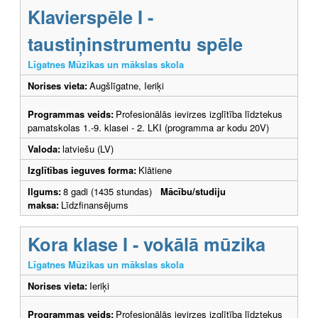
Klavierspēle I -
taustiņinstrumentu spēle
Līgatnes Mūzikas un mākslas skola
Norises vieta:
Augšlīgatne, Ieriķi
Programmas veids:
Profesionālās ievirzes izglītība līdztekus
pamatskolas 1.-9. klasei - 2. LKI (programma ar kodu 20V)
Valoda:
latviešu (LV)
Izglītības ieguves forma:
Klātiene
Ilgums:
8 gadi (1435 stundas)
Mācību/studiju
maksa:
Līdzfinansējums
Kora klase I - vokālā mūzika
Līgatnes Mūzikas un mākslas skola
Norises vieta:
Ieriķi
Programmas veids:
Profesionālās ievirzes izglītība līdztekus