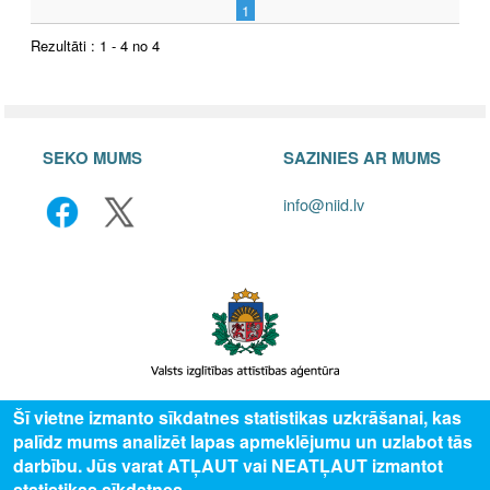
1
Rezultāti : 1 - 4 no 4
SEKO MUMS
SAZINIES AR MUMS
info@niid.lv
Šī vietne izmanto sīkdatnes statistikas uzkrāšanai, kas
© 2025 Valsts izglītības attīstības aģentūra, publicētā satura visas tiesības
palīdz mums analizēt lapas apmeklējumu un uzlabot tās
aizsargātas.
darbību. Jūs varat ATĻAUT vai NEATĻAUT izmantot
statistikas sīkdatnes.