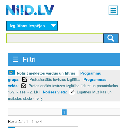
Skip
Main
to
menu
N
main
content
Izglītības iespējas
I
I
D
☰ Filtri
.
Notīrīt meklētos vārdus un filtrus
Programmu
L
grupa:
Profesionālās ievirzes izglītība
Programmas
V
veids:
Profesionālās ievirzes izglītība līdztekus pamatskolas
1.-9. klasei - 2. LKI
Norises vieta:
Līgatnes Mūzikas un
mākslas skola - Ieriķi
1
Rezultāti : 1 - 4 no 4