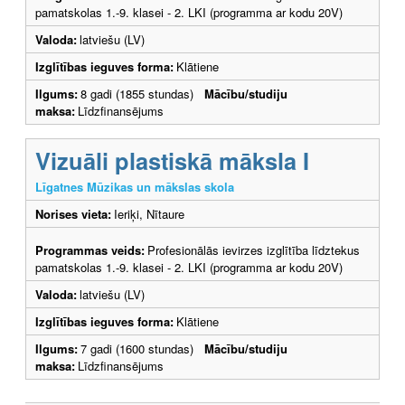
pamatskolas 1.-9. klasei - 2. LKI (programma ar kodu 20V)
Valoda:
latviešu (LV)
Izglītības ieguves forma:
Klātiene
Ilgums:
8 gadi (1855 stundas)
Mācību/studiju
maksa:
Līdzfinansējums
Vizuāli plastiskā māksla I
Līgatnes Mūzikas un mākslas skola
Norises vieta:
Ieriķi, Nītaure
Programmas veids:
Profesionālās ievirzes izglītība līdztekus
pamatskolas 1.-9. klasei - 2. LKI (programma ar kodu 20V)
Valoda:
latviešu (LV)
Izglītības ieguves forma:
Klātiene
Ilgums:
7 gadi (1600 stundas)
Mācību/studiju
maksa:
Līdzfinansējums