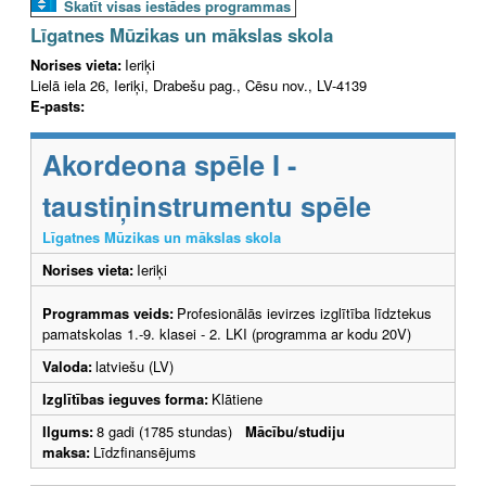
Skatīt visas iestādes programmas
Līgatnes Mūzikas un mākslas skola
Norises vieta:
Ieriķi
Lielā iela 26, Ieriķi, Drabešu pag., Cēsu nov., LV-4139
E-pasts:
Akordeona spēle I -
taustiņinstrumentu spēle
Līgatnes Mūzikas un mākslas skola
Norises vieta:
Ieriķi
Programmas veids:
Profesionālās ievirzes izglītība līdztekus
pamatskolas 1.-9. klasei - 2. LKI (programma ar kodu 20V)
Valoda:
latviešu (LV)
Izglītības ieguves forma:
Klātiene
Ilgums:
8 gadi (1785 stundas)
Mācību/studiju
maksa:
Līdzfinansējums