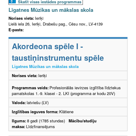
Skatīt visas iestādes programmas
Līgatnes Mūzikas un mākslas skola
Norises vieta:
Ieriķi
Lielā iela 26, Ieriķi, Drabešu pag., Cēsu nov., LV-4139
E-pasts:
Akordeona spēle I -
taustiņinstrumentu spēle
Līgatnes Mūzikas un mākslas skola
Norises vieta:
Ieriķi
Programmas veids:
Profesionālās ievirzes izglītība līdztekus
pamatskolas 1.-9. klasei - 2. LKI (programma ar kodu 20V)
Valoda:
latviešu (LV)
Izglītības ieguves forma:
Klātiene
Ilgums:
8 gadi (1785 stundas)
Mācību/studiju
maksa:
Līdzfinansējums