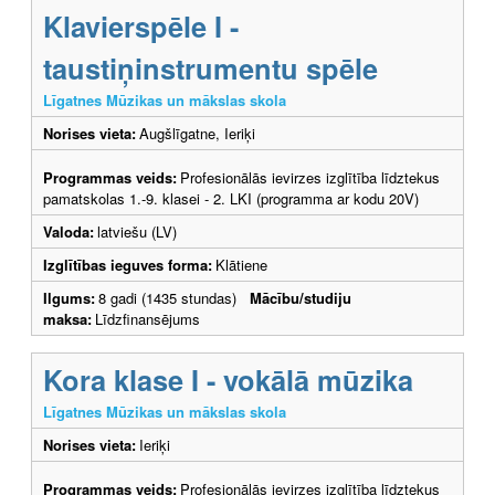
Klavierspēle I -
taustiņinstrumentu spēle
Līgatnes Mūzikas un mākslas skola
Norises vieta:
Augšlīgatne, Ieriķi
Programmas veids:
Profesionālās ievirzes izglītība līdztekus
pamatskolas 1.-9. klasei - 2. LKI (programma ar kodu 20V)
Valoda:
latviešu (LV)
Izglītības ieguves forma:
Klātiene
Ilgums:
8 gadi (1435 stundas)
Mācību/studiju
maksa:
Līdzfinansējums
Kora klase I - vokālā mūzika
Līgatnes Mūzikas un mākslas skola
Norises vieta:
Ieriķi
Programmas veids:
Profesionālās ievirzes izglītība līdztekus