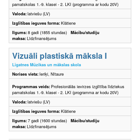
pamatskolas 1.-9. klasei - 2. LKI (programma ar kodu 20V)
Valoda:
latviešu (LV)
Izglītības ieguves forma:
Klātiene
Ilgums:
8 gadi (1855 stundas)
Mācību/studiju
maksa:
Līdzfinansējums
Vizuāli plastiskā māksla I
Līgatnes Mūzikas un mākslas skola
Norises vieta:
Ieriķi, Nītaure
Programmas veids:
Profesionālās ievirzes izglītība līdztekus
pamatskolas 1.-9. klasei - 2. LKI (programma ar kodu 20V)
Valoda:
latviešu (LV)
Izglītības ieguves forma:
Klātiene
Ilgums:
7 gadi (1600 stundas)
Mācību/studiju
maksa:
Līdzfinansējums