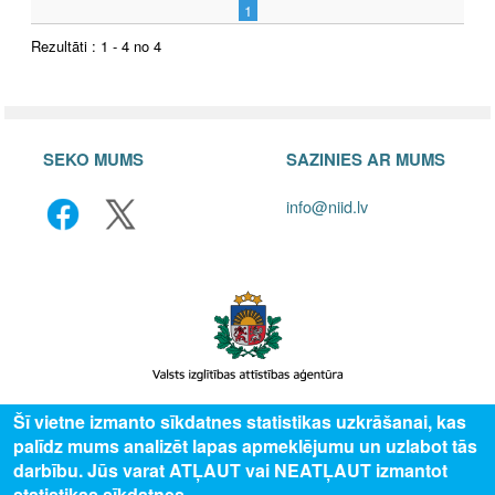
1
Rezultāti : 1 - 4 no 4
SEKO MUMS
SAZINIES AR MUMS
info@niid.lv
Šī vietne izmanto sīkdatnes statistikas uzkrāšanai, kas
© 2025 Valsts izglītības attīstības aģentūra, publicētā satura visas tiesības
palīdz mums analizēt lapas apmeklējumu un uzlabot tās
aizsargātas.
darbību. Jūs varat ATĻAUT vai NEATĻAUT izmantot
statistikas sīkdatnes.