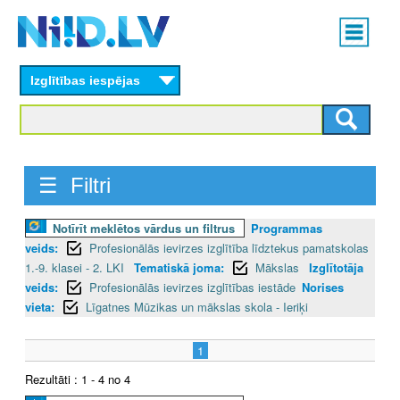
Skip
Main
to
menu
N
main
content
Izglītības iespējas
I
I
D
☰ Filtri
.
Notīrīt meklētos vārdus un filtrus
Programmas
L
veids:
Profesionālās ievirzes izglītība līdztekus pamatskolas
V
1.-9. klasei - 2. LKI
Tematiskā joma:
Mākslas
Izglītotāja
veids:
Profesionālās ievirzes izglītības iestāde
Norises
vieta:
Līgatnes Mūzikas un mākslas skola - Ieriķi
1
Rezultāti : 1 - 4 no 4