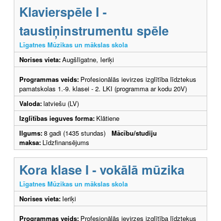
Klavierspēle I -
taustiņinstrumentu spēle
Līgatnes Mūzikas un mākslas skola
Norises vieta:
Augšlīgatne, Ieriķi
Programmas veids:
Profesionālās ievirzes izglītība līdztekus
pamatskolas 1.-9. klasei - 2. LKI (programma ar kodu 20V)
Valoda:
latviešu (LV)
Izglītības ieguves forma:
Klātiene
Ilgums:
8 gadi (1435 stundas)
Mācību/studiju
maksa:
Līdzfinansējums
Kora klase I - vokālā mūzika
Līgatnes Mūzikas un mākslas skola
Norises vieta:
Ieriķi
Programmas veids:
Profesionālās ievirzes izglītība līdztekus