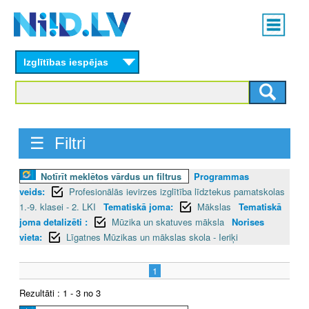
Skip
Main
to
menu
N
main
content
Izglītības iespējas
I
I
D
☰ Filtri
.
Notīrīt meklētos vārdus un filtrus
Programmas
L
veids:
Profesionālās ievirzes izglītība līdztekus pamatskolas
V
1.-9. klasei - 2. LKI
Tematiskā joma:
Mākslas
Tematiskā
joma detalizēti :
Mūzika un skatuves māksla
Norises
vieta:
Līgatnes Mūzikas un mākslas skola - Ieriķi
1
Rezultāti : 1 - 3 no 3