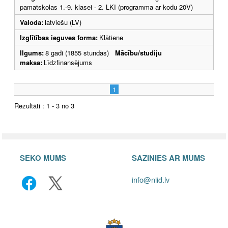
pamatskolas 1.-9. klasei - 2. LKI (programma ar kodu 20V)
Valoda:
latviešu (LV)
Izglītības ieguves forma:
Klātiene
Ilgums:
8 gadi (1855 stundas)
Mācību/studiju
maksa:
Līdzfinansējums
1
Rezultāti : 1 - 3 no 3
SEKO MUMS
SAZINIES AR MUMS
info@niid.lv