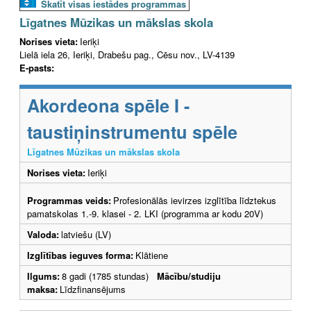
Skatīt visas iestādes programmas
Līgatnes Mūzikas un mākslas skola
Norises vieta:
Ieriķi
Lielā iela 26, Ieriķi, Drabešu pag., Cēsu nov., LV-4139
E-pasts:
Akordeona spēle I -
taustiņinstrumentu spēle
Līgatnes Mūzikas un mākslas skola
Norises vieta:
Ieriķi
Programmas veids:
Profesionālās ievirzes izglītība līdztekus
pamatskolas 1.-9. klasei - 2. LKI (programma ar kodu 20V)
Valoda:
latviešu (LV)
Izglītības ieguves forma:
Klātiene
Ilgums:
8 gadi (1785 stundas)
Mācību/studiju
maksa:
Līdzfinansējums