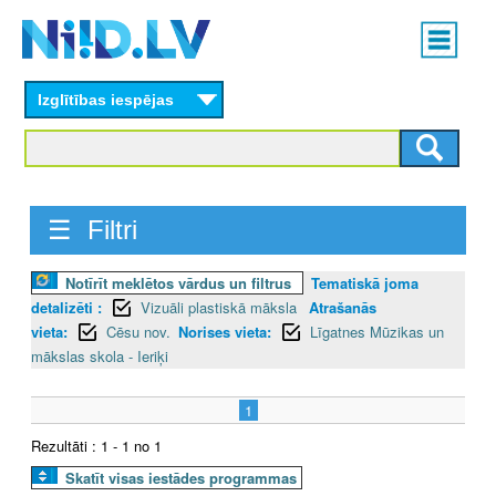
Skip
Main
to
menu
N
main
content
Izglītības iespējas
I
I
D
☰ Filtri
.
Notīrīt meklētos vārdus un filtrus
Tematiskā joma
L
detalizēti :
Vizuāli plastiskā māksla
Atrašanās
V
vieta:
Cēsu nov.
Norises vieta:
Līgatnes Mūzikas un
mākslas skola - Ieriķi
1
Rezultāti : 1 - 1 no 1
Skatīt visas iestādes programmas