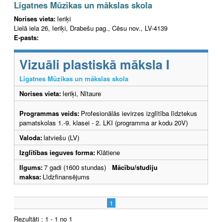
Līgatnes Mūzikas un mākslas skola
Norises vieta:
Ieriķi
Lielā iela 26, Ieriķi, Drabešu pag., Cēsu nov., LV-4139
E-pasts:
Vizuāli plastiskā māksla I
Līgatnes Mūzikas un mākslas skola
Norises vieta:
Ieriķi, Nītaure
Programmas veids:
Profesionālās ievirzes izglītība līdztekus
pamatskolas 1.-9. klasei - 2. LKI (programma ar kodu 20V)
Valoda:
latviešu (LV)
Izglītības ieguves forma:
Klātiene
Ilgums:
7 gadi (1600 stundas)
Mācību/studiju
maksa:
Līdzfinansējums
1
Rezultāti : 1 - 1 no 1