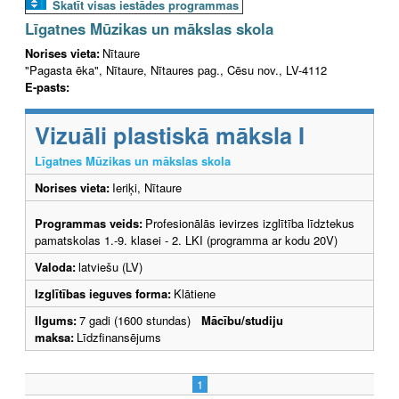
Skatīt visas iestādes programmas
Līgatnes Mūzikas un mākslas skola
Norises vieta:
Nītaure
"Pagasta ēka", Nītaure, Nītaures pag., Cēsu nov., LV-4112
E-pasts:
Vizuāli plastiskā māksla I
Līgatnes Mūzikas un mākslas skola
Norises vieta:
Ieriķi, Nītaure
Programmas veids:
Profesionālās ievirzes izglītība līdztekus
pamatskolas 1.-9. klasei - 2. LKI (programma ar kodu 20V)
Valoda:
latviešu (LV)
Izglītības ieguves forma:
Klātiene
Ilgums:
7 gadi (1600 stundas)
Mācību/studiju
maksa:
Līdzfinansējums
1