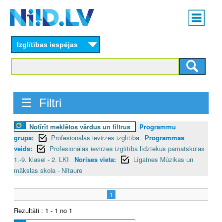
Skip
Main
to
menu
N
main
content
Izglītības iespējas
I
I
D
☰ Filtri
.
Notīrīt meklētos vārdus un filtrus
Programmu
L
grupa:
Profesionālās ievirzes izglītība
Programmas
V
veids:
Profesionālās ievirzes izglītība līdztekus pamatskolas
1.-9. klasei - 2. LKI
Norises vieta:
Līgatnes Mūzikas un
mākslas skola - Nītaure
1
Rezultāti : 1 - 1 no 1