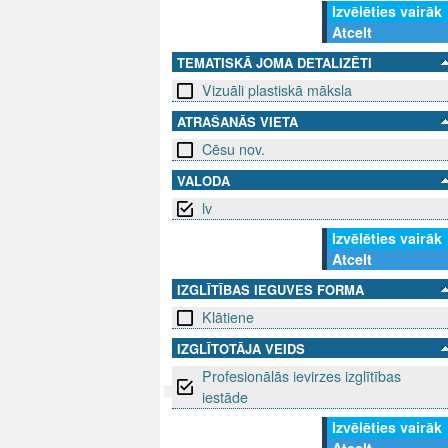
Izvēlēties vairāk
Atcelt
TEMATISKĀ JOMA DETALIZĒTI
Vizuāli plastiskā māksla
ATRAŠANĀS VIETA
Cēsu nov.
VALODA
lv
Izvēlēties vairāk
Atcelt
IZGLĪTĪBAS IEGUVES FORMA
Klātiene
IZGLĪTOTĀJA VEIDS
Profesionālās ievirzes izglītības
iestāde
Izvēlēties vairāk
SEKO MUMS
SAZINIE