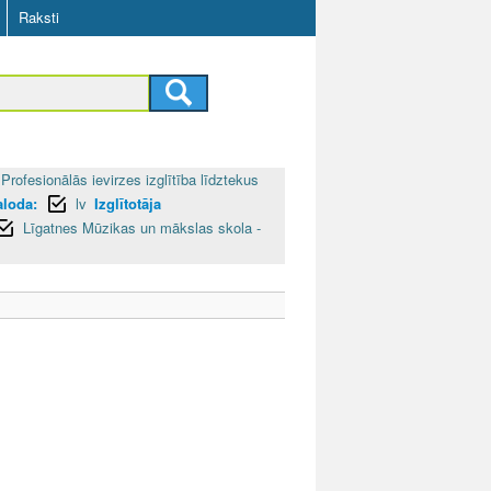
Raksti
Profesionālās ievirzes izglītība līdztekus
aloda:
lv
Izglītotāja
Līgatnes Mūzikas un mākslas skola -