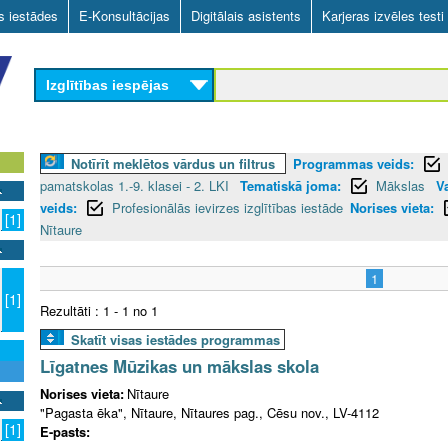
Skip
as iestādes
E-Konsultācijas
Digitālais asistents
Karjeras izvēles testi
to
main
Izglītības iespējas
content
Notīrīt meklētos vārdus un filtrus
Programmas veids:
pamatskolas 1.-9. klasei - 2. LKI
Tematiskā joma:
Mākslas
V
veids:
Profesionālās ievirzes izglītības iestāde
Norises vieta:
[1]
Nītaure
1
[1]
Rezultāti : 1 - 1 no 1
Skatīt visas iestādes programmas
Līgatnes Mūzikas un mākslas skola
Norises vieta:
Nītaure
"Pagasta ēka", Nītaure, Nītaures pag., Cēsu nov., LV-4112
[1]
E-pasts: