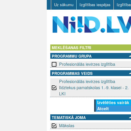
Uz sākumu
Izglītības iespējas
Izglītīb
N
I
MEKLĒŠANAS FILTRI
PROGRAMMU GRUPA
I
Profesionālās ievirzes izglītība
D
PROGRAMMAS VEIDS
Profesionālās ievirzes izglītība
.
līdztekus pamatskolas 1.-9. klasei - 2.
L
LKI
Izvēlēties vairāk
V
Atcelt
TEMATISKĀ JOMA
Mākslas