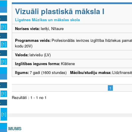
Vizuāli plastiskā māksla I
Līgatnes Mūzikas un mākslas skola
[1]
Norises vieta:
Ieriķi, Nītaure
Programmas veids:
Profesionālās ievirzes izglītība līdztekus pama
[1]
kodu 20V)
Valoda:
latviešu (LV)
[1]
Izglītības ieguves forma:
Klātiene
Ilgums:
7 gadi (1600 stundas)
Mācību/studiju maksa:
Līdzfinans
1
[1]
Rezultāti : 1 - 1 no 1
[1]
S AR MUMS