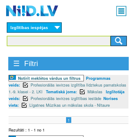
Skip
Main
to
menu
N
main
content
Izglītības iespējas
I
I
D
☰ Filtri
.
Notīrīt meklētos vārdus un filtrus
Programmas
L
veids:
Profesionālās ievirzes izglītība līdztekus pamatskolas
V
1.-9. klasei - 2. LKI
Tematiskā joma:
Mākslas
Izglītotāja
veids:
Profesionālās ievirzes izglītības iestāde
Norises
vieta:
Līgatnes Mūzikas un mākslas skola - Nītaure
1
Rezultāti : 1 - 1 no 1