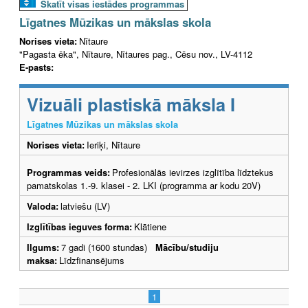
Skatīt visas iestādes programmas
Līgatnes Mūzikas un mākslas skola
Norises vieta:
Nītaure
"Pagasta ēka", Nītaure, Nītaures pag., Cēsu nov., LV-4112
E-pasts:
Vizuāli plastiskā māksla I
Līgatnes Mūzikas un mākslas skola
Norises vieta:
Ieriķi, Nītaure
Programmas veids:
Profesionālās ievirzes izglītība līdztekus
pamatskolas 1.-9. klasei - 2. LKI (programma ar kodu 20V)
Valoda:
latviešu (LV)
Izglītības ieguves forma:
Klātiene
Ilgums:
7 gadi (1600 stundas)
Mācību/studiju
maksa:
Līdzfinansējums
1