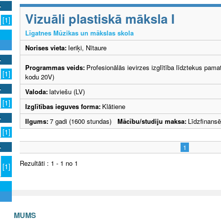
Vizuāli plastiskā māksla I
[1]
Līgatnes Mūzikas un mākslas skola
Norises vieta:
Ieriķi, Nītaure
Programmas veids:
Profesionālās ievirzes izglītība līdztekus pama
[1]
kodu 20V)
Valoda:
latviešu (LV)
[1]
Izglītības ieguves forma:
Klātiene
Ilgums:
7 gadi (1600 stundas)
Mācību/studiju maksa:
Līdzfinans
[1]
1
Rezultāti : 1 - 1 no 1
[1]
S AR MUMS