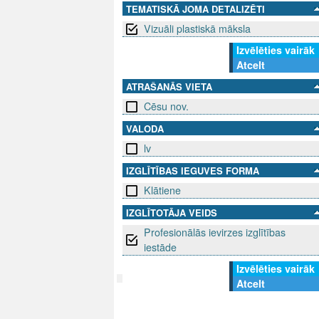
TEMATISKĀ JOMA DETALIZĒTI
Vizuāli plastiskā māksla
Izvēlēties vairāk
Atcelt
ATRAŠANĀS VIETA
Cēsu nov.
VALODA
lv
IZGLĪTĪBAS IEGUVES FORMA
Klātiene
IZGLĪTOTĀJA VEIDS
Profesionālās ievirzes izglītības
iestāde
Izvēlēties vairāk
Atcelt
SEKO MUMS
SAZINIE