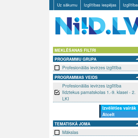
Uz sākumu
Izglītības iespējas
Izglītīb
N
I
MEKLĒŠANAS FILTRI
PROGRAMMU GRUPA
I
Profesionālās ievirzes izglītība
D
PROGRAMMAS VEIDS
Profesionālās ievirzes izglītība
.
līdztekus pamatskolas 1.-9. klasei - 2.
L
LKI
Izvēlēties vairāk
V
Atcelt
TEMATISKĀ JOMA
Mākslas