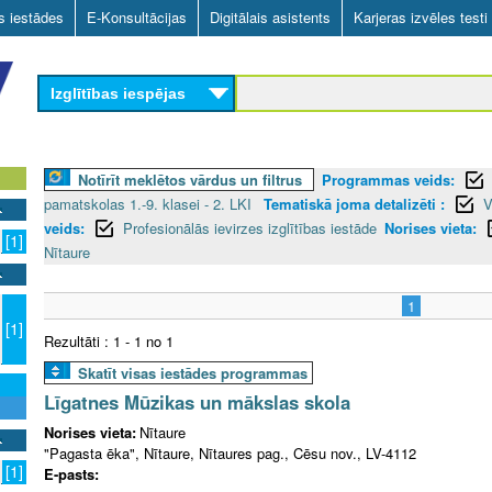
Skip
as iestādes
E-Konsultācijas
Digitālais asistents
Karjeras izvēles testi
to
main
Izglītības iespējas
content
Notīrīt meklētos vārdus un filtrus
Programmas veids:
pamatskolas 1.-9. klasei - 2. LKI
Tematiskā joma detalizēti :
V
veids:
Profesionālās ievirzes izglītības iestāde
Norises vieta:
[1]
Nītaure
1
[1]
Rezultāti : 1 - 1 no 1
Skatīt visas iestādes programmas
Līgatnes Mūzikas un mākslas skola
Norises vieta:
Nītaure
"Pagasta ēka", Nītaure, Nītaures pag., Cēsu nov., LV-4112
[1]
E-pasts: