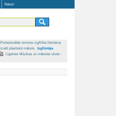
Raksti
Profesionālās ievirzes izglītība līdztekus
izuāli plastiskā māksla
Izglītotāja
Līgatnes Mūzikas un mākslas skola -