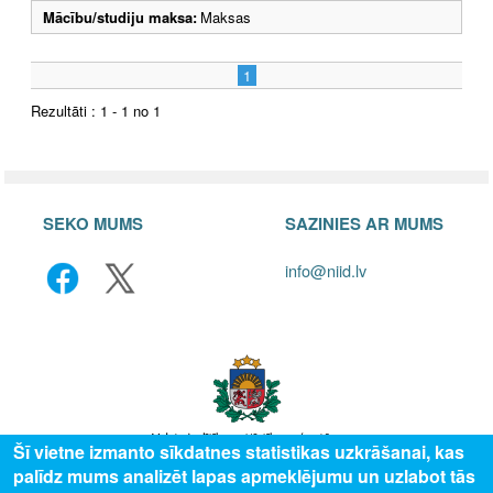
Mācību/studiju maksa:
Maksas
1
Rezultāti : 1 - 1 no 1
SEKO MUMS
SAZINIES AR MUMS
info@niid.lv
Šī vietne izmanto sīkdatnes statistikas uzkrāšanai, kas
palīdz mums analizēt lapas apmeklējumu un uzlabot tās