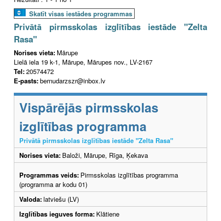
Skatīt visas iestādes programmas
Privātā pirmsskolas izglītības iestāde "Zelta
Rasa"
Norises vieta:
Mārupe
Lielā iela 19 k-1, Mārupe, Mārupes nov., LV-2167
Tel:
20574472
E-pasts:
bernudarzszr@inbox.lv
Vispārējās pirmsskolas
izglītības programma
Privātā pirmsskolas izglītības iestāde "Zelta Rasa"
Norises vieta:
Baloži, Mārupe, Rīga, Ķekava
Programmas veids:
Pirmsskolas izglītības programma
(programma ar kodu 01)
Valoda:
latviešu (LV)
Izglītības ieguves forma:
Klātiene