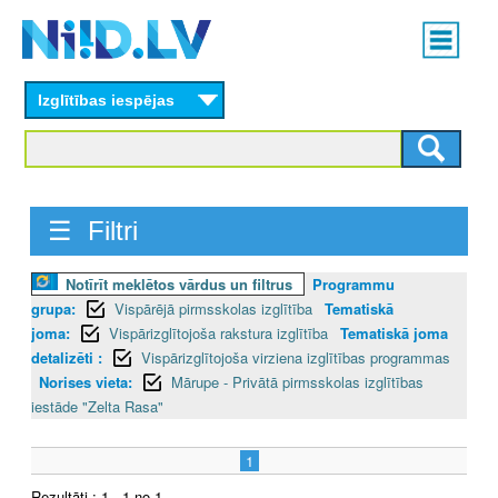
Skip
Main
to
menu
N
main
content
Izglītības iespējas
I
I
D
☰ Filtri
.
Notīrīt meklētos vārdus un filtrus
Programmu
L
grupa:
Vispārējā pirmsskolas izglītība
Tematiskā
V
joma:
Vispārizglītojoša rakstura izglītība
Tematiskā joma
detalizēti :
Vispārizglītojoša virziena izglītības programmas
Norises vieta:
Mārupe - Privātā pirmsskolas izglītības
iestāde "Zelta Rasa"
1
Rezultāti : 1 - 1 no 1