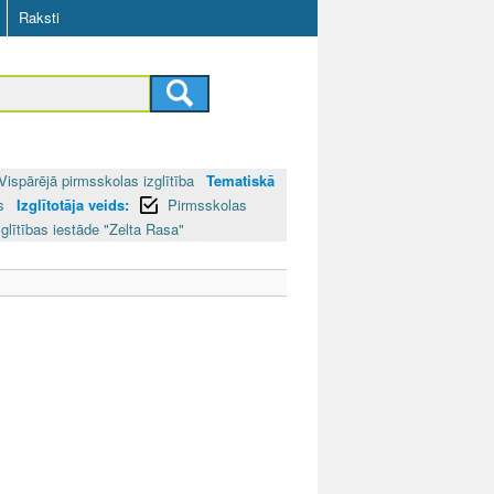
Raksti
Vispārējā pirmsskolas izglītība
Tematiskā
as
Izglītotāja veids:
Pirmsskolas
glītības iestāde "Zelta Rasa"