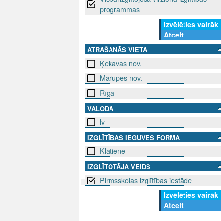
programmas
Izvēlēties vairāk
Atcelt
ATRAŠANĀS VIETA
Ķekavas nov.
Mārupes nov.
Rīga
VALODA
lv
IZGLĪTĪBAS IEGUVES FORMA
Klātiene
IZGLĪTOTĀJA VEIDS
Pirmsskolas izglītības iestāde
Izvēlēties vairāk
SEKO MUMS
SAZINIE
Atcelt