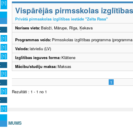
[1]
Vispārējās pirmsskolas izglītīb
Privātā pirmsskolas izglītības iestāde "Zelta Rasa"
Norises vieta:
Baloži, Mārupe, Rīga, Ķekava
[1]
Programmas veids:
Pirmsskolas izglītības programma (programma 
[1]
Valoda:
latviešu (LV)
[1]
Izglītības ieguves forma:
Klātiene
Mācību/studiju maksa:
Maksas
[1]
1
[1]
Rezultāti : 1 - 1 no 1
[1]
S AR MUMS