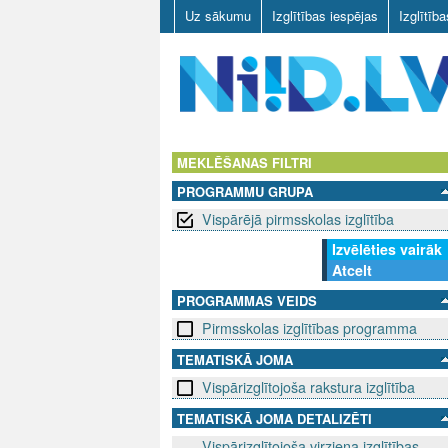
Uz sākumu
Izglītības iespējas
Izglītīb
N
I
MEKLĒŠANAS FILTRI
PROGRAMMU GRUPA
I
Vispārējā pirmsskolas izglītība
D
Izvēlēties vairāk
Atcelt
.
PROGRAMMAS VEIDS
L
Pirmsskolas izglītības programma
V
TEMATISKĀ JOMA
Vispārizglītojoša rakstura izglītība
TEMATISKĀ JOMA DETALIZĒTI
Vispārizglītojoša virziena izglītības