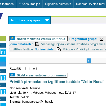
Skip
as iestādes
E-Konsultācijas
Digitālais asistents
Karjeras izvēles testi
to
main
Izglītības iespējas
content
Notīrīt meklētos vārdus un filtrus
Programmu grupa:
joma detalizēti :
Vispārizglītojoša virziena izglītības programm
izglītības iestāde
Norises vieta:
Mārupe - Privātā pirmsskolas iz
[1]
1
Rezultāti : 1 - 1 no 1
Skatīt visas iestādes programmas
[1]
Privātā pirmsskolas izglītības iestāde "Zelta Rasa"
Norises vieta:
Mārupe
[1]
Lielā iela 19 k-1, Mārupe, Mārupes nov., LV-2167
Tel:
20574472
E-pasts:
bernudarzszr@inbox.lv