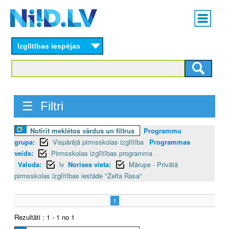
Skip
Main
to
menu
N
main
content
Izglītības iespējas
I
I
D
☰ Filtri
.
Notīrīt meklētos vārdus un filtrus
Programmu
L
grupa:
Vispārējā pirmsskolas izglītība
Programmas
V
veids:
Pirmsskolas izglītības programma
Valoda:
lv
Norises vieta:
Mārupe - Privātā
pirmsskolas izglītības iestāde "Zelta Rasa"
1
Rezultāti : 1 - 1 no 1