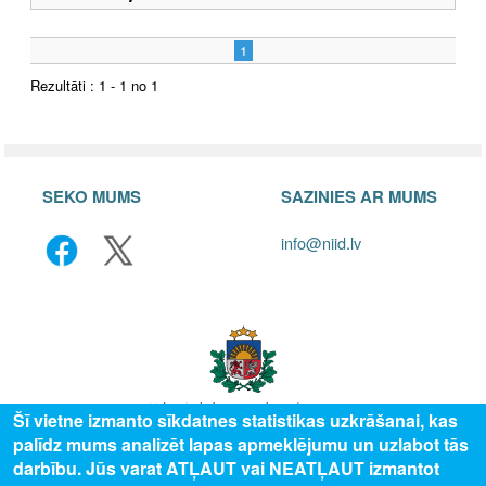
1
Rezultāti : 1 - 1 no 1
SEKO MUMS
SAZINIES AR MUMS
info@niid.lv
Šī vietne izmanto sīkdatnes statistikas uzkrāšanai, kas
palīdz mums analizēt lapas apmeklējumu un uzlabot tās
© 2025 Valsts izglītības attīstības aģentūra, publicētā satura visas tiesības
darbību. Jūs varat ATĻAUT vai NEATĻAUT izmantot
aizsargātas.