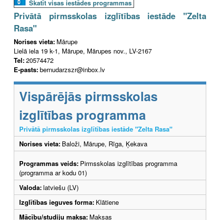
Skatīt visas iestādes programmas
Privātā pirmsskolas izglītības iestāde "Zelta
Rasa"
Norises vieta:
Mārupe
Lielā iela 19 k-1, Mārupe, Mārupes nov., LV-2167
Tel:
20574472
E-pasts:
bernudarzszr@inbox.lv
Vispārējās pirmsskolas
izglītības programma
Privātā pirmsskolas izglītības iestāde "Zelta Rasa"
Norises vieta:
Baloži, Mārupe, Rīga, Ķekava
Programmas veids:
Pirmsskolas izglītības programma
(programma ar kodu 01)
Valoda:
latviešu (LV)
Izglītības ieguves forma:
Klātiene
Mācību/studiju maksa:
Maksas