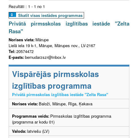
Rezultāti : 1 - 1 no 1
Skatīt visas iestādes programmas
Privātā pirmsskolas izglītības iestāde "Zelta
Rasa"
Norises vieta:
Mārupe
Lielā iela 19 k-1, Mārupe, Mārupes nov., LV-2167
Tel:
20574472
E-pasts:
bernudarzszr@inbox.lv
Vispārējās pirmsskolas
izglītības programma
Privātā pirmsskolas izglītības iestāde "Zelta Rasa"
Norises vieta:
Baloži, Mārupe, Rīga, Ķekava
Programmas veids:
Pirmsskolas izglītības programma
(programma ar kodu 01)
Valoda:
latviešu (LV)