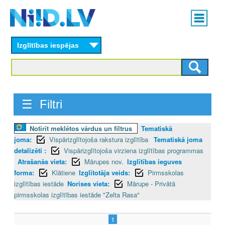
Skip
Main
to
menu
N
main
content
Izglītības iespējas
I
I
D
☰ Filtri
.
Notīrīt meklētos vārdus un filtrus
Tematiskā
L
joma:
Vispārizglītojoša rakstura izglītība
Tematiskā joma
V
detalizēti :
Vispārizglītojoša virziena izglītības programmas
Atrašanās vieta:
Mārupes nov.
Izglītības ieguves
forma:
Klātiene
Izglītotāja veids:
Pirmsskolas
izglītības iestāde
Norises vieta:
Mārupe - Privātā
pirmsskolas izglītības iestāde "Zelta Rasa"
1