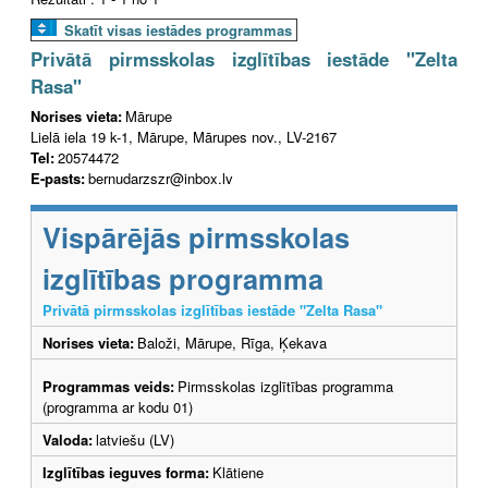
Skatīt visas iestādes programmas
Privātā pirmsskolas izglītības iestāde "Zelta
Rasa"
Norises vieta:
Mārupe
Lielā iela 19 k-1, Mārupe, Mārupes nov., LV-2167
Tel:
20574472
E-pasts:
bernudarzszr@inbox.lv
Vispārējās pirmsskolas
izglītības programma
Privātā pirmsskolas izglītības iestāde "Zelta Rasa"
Norises vieta:
Baloži, Mārupe, Rīga, Ķekava
Programmas veids:
Pirmsskolas izglītības programma
(programma ar kodu 01)
Valoda:
latviešu (LV)
Izglītības ieguves forma:
Klātiene