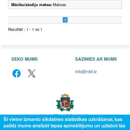
Mācību/studiju maksa:
Maksas
1
Rezultāti : 1 - 1 no 1
SEKO MUMS
SAZINIES AR MUMS
info@niid.lv
Šī vietne izmanto sīkdatnes statistikas uzkrāšanai, kas
palīdz mums analizēt lapas apmeklējumu un uzlabot tās