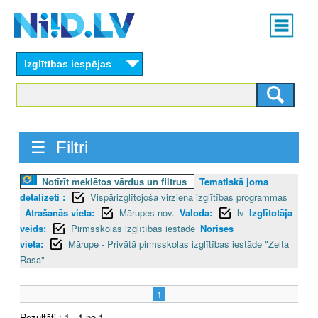
Skip
Main
to
menu
N
main
content
Izglītības iespējas
I
I
D
☰ Filtri
.
Notīrīt meklētos vārdus un filtrus
Tematiskā joma
L
detalizēti :
Vispārizglītojoša virziena izglītības programmas
V
Atrašanās vieta:
Mārupes nov.
Valoda:
lv
Izglītotāja
veids:
Pirmsskolas izglītības iestāde
Norises
vieta:
Mārupe - Privātā pirmsskolas izglītības iestāde "Zelta
Rasa"
1
Rezultāti : 1 - 1 no 1