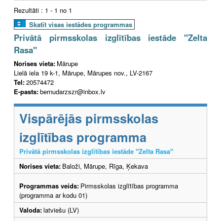
Rezultāti : 1 - 1 no 1
Skatīt visas iestādes programmas
Privātā pirmsskolas izglītības iestāde "Zelta
Rasa"
Norises vieta:
Mārupe
Lielā iela 19 k-1, Mārupe, Mārupes nov., LV-2167
Tel:
20574472
E-pasts:
bernudarzszr@inbox.lv
Vispārējās pirmsskolas
izglītības programma
Privātā pirmsskolas izglītības iestāde "Zelta Rasa"
Norises vieta:
Baloži, Mārupe, Rīga, Ķekava
Programmas veids:
Pirmsskolas izglītības programma
(programma ar kodu 01)
Valoda:
latviešu (LV)