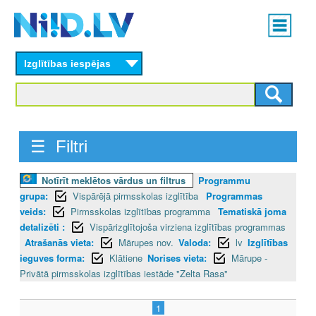
Skip
Main
to
menu
N
main
content
Izglītības iespējas
I
I
D
☰ Filtri
.
Notīrīt meklētos vārdus un filtrus
Programmu
L
grupa:
Vispārējā pirmsskolas izglītība
Programmas
V
veids:
Pirmsskolas izglītības programma
Tematiskā joma
detalizēti :
Vispārizglītojoša virziena izglītības programmas
Atrašanās vieta:
Mārupes nov.
Valoda:
lv
Izglītības
ieguves forma:
Klātiene
Norises vieta:
Mārupe -
Privātā pirmsskolas izglītības iestāde "Zelta Rasa"
1