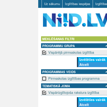
Uz sākumu
Izglītības iespējas
Izglītīb
N
I
MEKLĒŠANAS FILTRI
PROGRAMMU GRUPA
I
Vispārējā pirmsskolas izglītība
D
Izvēlēties vairāk
Atcelt
.
PROGRAMMAS VEIDS
L
Pirmsskolas izglītības programma
V
TEMATISKĀ JOMA
Vispārizglītojoša rakstura izglītība
Izvēlēties vairāk
Atcelt