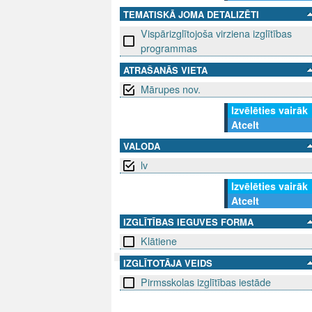
TEMATISKĀ JOMA DETALIZĒTI
Vispārizglītojoša virziena izglītības
programmas
ATRAŠANĀS VIETA
Mārupes nov.
Izvēlēties vairāk
Atcelt
VALODA
lv
Izvēlēties vairāk
Atcelt
IZGLĪTĪBAS IEGUVES FORMA
Klātiene
IZGLĪTOTĀJA VEIDS
Pirmsskolas izglītības iestāde
SEKO MUMS
SAZINIE