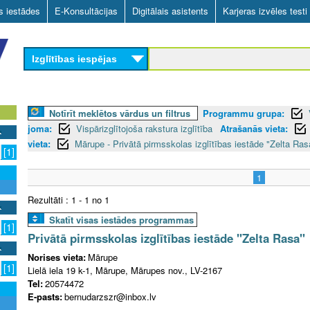
Skip
as iestādes
E-Konsultācijas
Digitālais asistents
Karjeras izvēles testi
to
main
Izglītības iespējas
content
Notīrīt meklētos vārdus un filtrus
Programmu grupa:
joma:
Vispārizglītojoša rakstura izglītība
Atrašanās vieta:
vieta:
Mārupe - Privātā pirmsskolas izglītības iestāde "Zelta Ras
[1]
1
Rezultāti : 1 - 1 no 1
Skatīt visas iestādes programmas
[1]
Privātā pirmsskolas izglītības iestāde "Zelta Rasa"
Norises vieta:
Mārupe
[1]
Lielā iela 19 k-1, Mārupe, Mārupes nov., LV-2167
Tel:
20574472
E-pasts:
bernudarzszr@inbox.lv