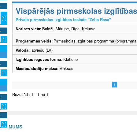
Vispārējās pirmsskolas izglītīb
[1]
Privātā pirmsskolas izglītības iestāde "Zelta Rasa"
Norises vieta:
Baloži, Mārupe, Rīga, Ķekava
[1]
Programmas veids:
Pirmsskolas izglītības programma (programma 
Valoda:
latviešu (LV)
Izglītības ieguves forma:
Klātiene
Mācību/studiju maksa:
Maksas
[1]
1
Rezultāti : 1 - 1 no 1
[1]
[1]
S AR MUMS