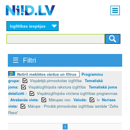
Skip
Main
to
menu
N
main
content
Izglītības iespējas
I
I
D
☰ Filtri
.
Notīrīt meklētos vārdus un filtrus
Programmu
L
grupa:
Vispārējā pirmsskolas izglītība
Tematiskā
V
joma:
Vispārizglītojoša rakstura izglītība
Tematiskā joma
detalizēti :
Vispārizglītojoša virziena izglītības programmas
Atrašanās vieta:
Mārupes nov.
Valoda:
lv
Norises
vieta:
Mārupe - Privātā pirmsskolas izglītības iestāde "Zelta
Rasa"
1