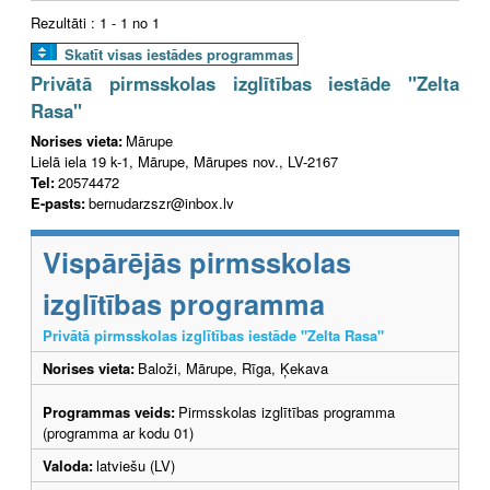
Rezultāti : 1 - 1 no 1
Skatīt visas iestādes programmas
Privātā pirmsskolas izglītības iestāde "Zelta
Rasa"
Norises vieta:
Mārupe
Lielā iela 19 k-1, Mārupe, Mārupes nov., LV-2167
Tel:
20574472
E-pasts:
bernudarzszr@inbox.lv
Vispārējās pirmsskolas
izglītības programma
Privātā pirmsskolas izglītības iestāde "Zelta Rasa"
Norises vieta:
Baloži, Mārupe, Rīga, Ķekava
Programmas veids:
Pirmsskolas izglītības programma
(programma ar kodu 01)
Valoda:
latviešu (LV)