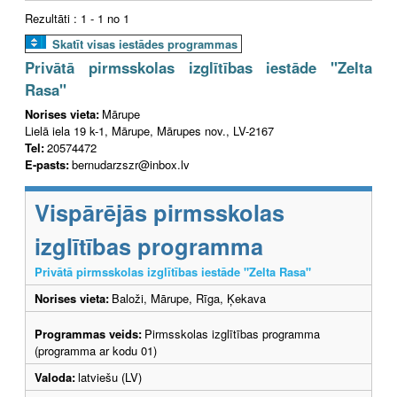
Rezultāti : 1 - 1 no 1
Skatīt visas iestādes programmas
Privātā pirmsskolas izglītības iestāde "Zelta
Rasa"
Norises vieta:
Mārupe
Lielā iela 19 k-1, Mārupe, Mārupes nov., LV-2167
Tel:
20574472
E-pasts:
bernudarzszr@inbox.lv
Vispārējās pirmsskolas
izglītības programma
Privātā pirmsskolas izglītības iestāde "Zelta Rasa"
Norises vieta:
Baloži, Mārupe, Rīga, Ķekava
Programmas veids:
Pirmsskolas izglītības programma
(programma ar kodu 01)
Valoda:
latviešu (LV)