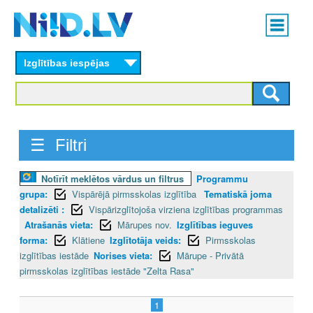
Skip
Main
to
menu
N
main
content
Izglītības iespējas
I
I
D
☰ Filtri
.
Notīrīt meklētos vārdus un filtrus
Programmu
L
grupa:
Vispārējā pirmsskolas izglītība
Tematiskā joma
V
detalizēti :
Vispārizglītojoša virziena izglītības programmas
Atrašanās vieta:
Mārupes nov.
Izglītības ieguves
forma:
Klātiene
Izglītotāja veids:
Pirmsskolas
izglītības iestāde
Norises vieta:
Mārupe - Privātā
pirmsskolas izglītības iestāde "Zelta Rasa"
1