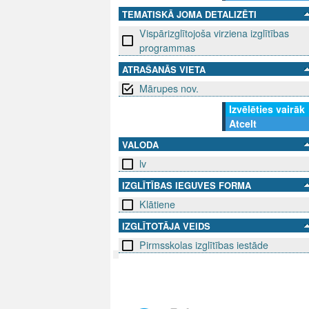
TEMATISKĀ JOMA DETALIZĒTI
Vispārizglītojoša virziena izglītības
programmas
ATRAŠANĀS VIETA
Mārupes nov.
Izvēlēties vairāk
Atcelt
VALODA
lv
IZGLĪTĪBAS IEGUVES FORMA
Klātiene
IZGLĪTOTĀJA VEIDS
Pirmsskolas izglītības iestāde
SEKO MUMS
SAZINIE