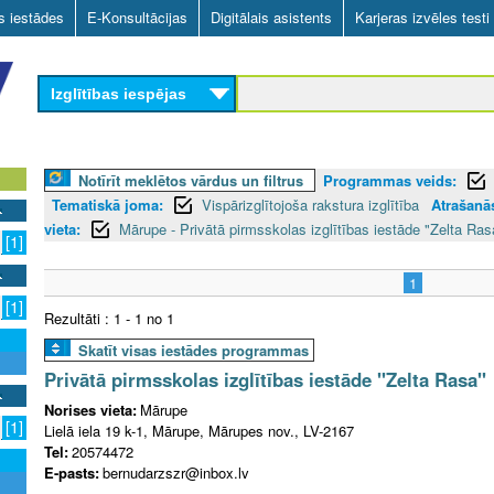
Skip
as iestādes
E-Konsultācijas
Digitālais asistents
Karjeras izvēles testi
to
main
Izglītības iespējas
content
Notīrīt meklētos vārdus un filtrus
Programmas veids:
Tematiskā joma:
Vispārizglītojoša rakstura izglītība
Atrašanās
vieta:
Mārupe - Privātā pirmsskolas izglītības iestāde "Zelta Ras
[1]
1
[1]
Rezultāti : 1 - 1 no 1
Skatīt visas iestādes programmas
Privātā pirmsskolas izglītības iestāde "Zelta Rasa"
Norises vieta:
Mārupe
[1]
Lielā iela 19 k-1, Mārupe, Mārupes nov., LV-2167
Tel:
20574472
E-pasts:
bernudarzszr@inbox.lv