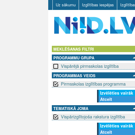
Uz sākumu
Izglītības iespējas
Izglītīb
N
I
MEKLĒŠANAS FILTRI
PROGRAMMU GRUPA
I
Vispārējā pirmsskolas izglītība
D
PROGRAMMAS VEIDS
Pirmsskolas izglītības programma
.
Izvēlēties vairāk
L
Atcelt
V
TEMATISKĀ JOMA
Vispārizglītojoša rakstura izglītība
Izvēlēties vairāk
Atcelt