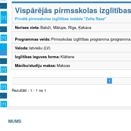
Vispārējās pirmsskolas izglītīb
[1]
Privātā pirmsskolas izglītības iestāde "Zelta Rasa"
Norises vieta:
Baloži, Mārupe, Rīga, Ķekava
[1]
Programmas veids:
Pirmsskolas izglītības programma (programma 
Valoda:
latviešu (LV)
Izglītības ieguves forma:
Klātiene
Mācību/studiju maksa:
Maksas
[1]
1
[1]
Rezultāti : 1 - 1 no 1
[1]
S AR MUMS