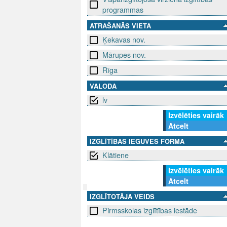
programmas
ATRAŠANĀS VIETA
Ķekavas nov.
Mārupes nov.
Rīga
VALODA
lv
Izvēlēties vairāk
Atcelt
IZGLĪTĪBAS IEGUVES FORMA
Klātiene
Izvēlēties vairāk
Atcelt
IZGLĪTOTĀJA VEIDS
SEKO MUMS
SAZINIE
Pirmsskolas izglītības iestāde