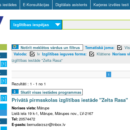
Skip
as iestādes
E-Konsultācijas
Digitālais asistents
Karjeras izvēles testi
to
main
Izglītības iespējas
content
Notīrīt meklētos vārdus un filtrus
Tematiskā joma:
Vis
Valoda:
lv
Izglītības ieguves forma:
Klātiene
Norises vi
izglītības iestāde "Zelta Rasa"
[1]
1
[1]
Rezultāti : 1 - 1 no 1
Skatīt visas iestādes programmas
[1]
Privātā pirmsskolas izglītības iestāde "Zelta Rasa"
Norises vieta:
Mārupe
Lielā iela 19 k-1, Mārupe, Mārupes nov., LV-2167
Tel:
20574472
E-pasts:
bernudarzszr@inbox.lv