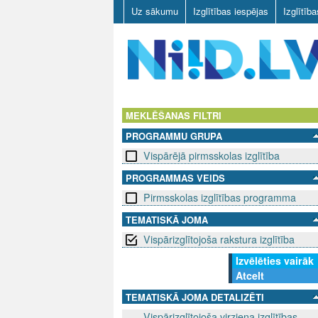
Uz sākumu
Izglītības iespējas
Izglītīb
N
I
MEKLĒŠANAS FILTRI
PROGRAMMU GRUPA
I
Vispārējā pirmsskolas izglītība
D
PROGRAMMAS VEIDS
Pirmsskolas izglītības programma
.
TEMATISKĀ JOMA
L
Vispārizglītojoša rakstura izglītība
V
Izvēlēties vairāk
Atcelt
TEMATISKĀ JOMA DETALIZĒTI
Vispārizglītojoša virziena izglītības