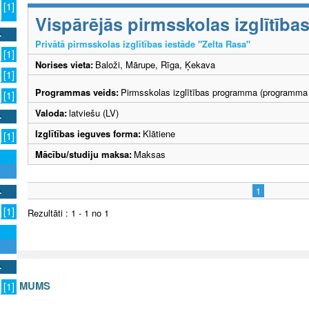
[1]
Vispārējās pirmsskolas izglītīb
Privātā pirmsskolas izglītības iestāde "Zelta Rasa"
[1]
Norises vieta:
Baloži, Mārupe, Rīga, Ķekava
[1]
Programmas veids:
Pirmsskolas izglītības programma (programma 
[1]
Valoda:
latviešu (LV)
Izglītības ieguves forma:
Klātiene
[1]
Mācību/studiju maksa:
Maksas
1
[1]
Rezultāti : 1 - 1 no 1
S AR MUMS
[1]