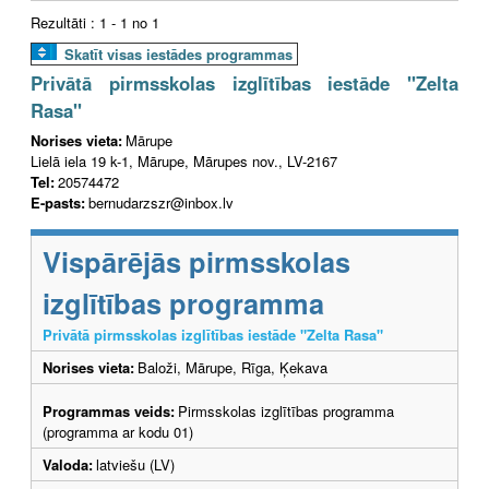
Rezultāti : 1 - 1 no 1
Skatīt visas iestādes programmas
Privātā pirmsskolas izglītības iestāde "Zelta
Rasa"
Norises vieta:
Mārupe
Lielā iela 19 k-1, Mārupe, Mārupes nov., LV-2167
Tel:
20574472
E-pasts:
bernudarzszr@inbox.lv
Vispārējās pirmsskolas
izglītības programma
Privātā pirmsskolas izglītības iestāde "Zelta Rasa"
Norises vieta:
Baloži, Mārupe, Rīga, Ķekava
Programmas veids:
Pirmsskolas izglītības programma
(programma ar kodu 01)
Valoda:
latviešu (LV)