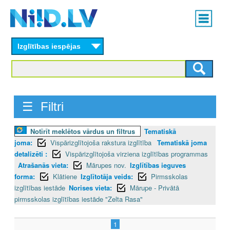
Skip
Main
to
menu
N
main
content
Izglītības iespējas
I
I
D
☰ Filtri
.
Notīrīt meklētos vārdus un filtrus
Tematiskā
L
joma:
Vispārizglītojoša rakstura izglītība
Tematiskā joma
V
detalizēti :
Vispārizglītojoša virziena izglītības programmas
Atrašanās vieta:
Mārupes nov.
Izglītības ieguves
forma:
Klātiene
Izglītotāja veids:
Pirmsskolas
izglītības iestāde
Norises vieta:
Mārupe - Privātā
pirmsskolas izglītības iestāde "Zelta Rasa"
1