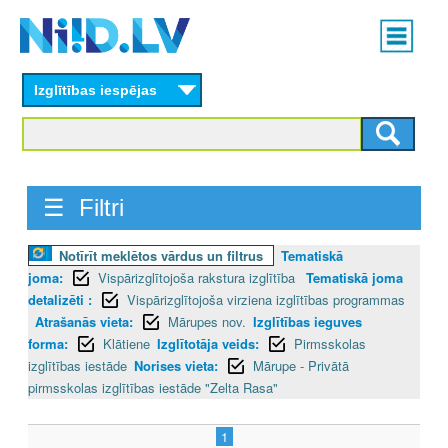
Skip
Main
to
menu
N
main
content
Izglītības iespējas
I
I
D
☰ Filtri
.
Notīrīt meklētos vārdus un filtrus
Tematiskā
L
joma:
Vispārizglītojoša rakstura izglītība
Tematiskā joma
V
detalizēti :
Vispārizglītojoša virziena izglītības programmas
Atrašanās vieta:
Mārupes nov.
Izglītības ieguves
forma:
Klātiene
Izglītotāja veids:
Pirmsskolas
izglītības iestāde
Norises vieta:
Mārupe - Privātā
pirmsskolas izglītības iestāde "Zelta Rasa"
1