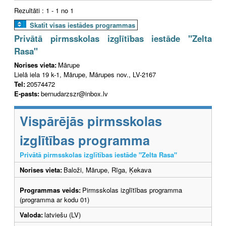
Rezultāti : 1 - 1 no 1
Skatīt visas iestādes programmas
Privātā pirmsskolas izglītības iestāde "Zelta
Rasa"
Norises vieta:
Mārupe
Lielā iela 19 k-1, Mārupe, Mārupes nov., LV-2167
Tel:
20574472
E-pasts:
bernudarzszr@inbox.lv
Vispārējās pirmsskolas
izglītības programma
Privātā pirmsskolas izglītības iestāde "Zelta Rasa"
Norises vieta:
Baloži, Mārupe, Rīga, Ķekava
Programmas veids:
Pirmsskolas izglītības programma
(programma ar kodu 01)
Valoda:
latviešu (LV)