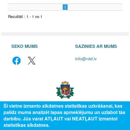
1
Rezultāti : 1 - 1 no 1
SEKO MUMS
SAZINIES AR MUMS
info@niid.lv
Šī vietne izmanto sīkdatnes statistikas uzkrāšanai, kas
palīdz mums analizēt lapas apmeklējumu un uzlabot tās
© 2025 Valsts izglītības attīstības aģentūra, publicētā satura visas tiesības
darbību. Jūs varat ATĻAUT vai NEATĻAUT izmantot
aizsargātas.
statistikas sīkdatnes.