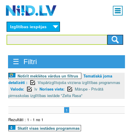
Skip
Main
to
menu
N
main
content
Izglītības iespējas
I
I
D
☰ Filtri
.
Notīrīt meklētos vārdus un filtrus
Tematiskā joma
L
detalizēti :
Vispārizglītojoša virziena izglītības programmas
V
Valoda:
lv
Norises vieta:
Mārupe - Privātā
pirmsskolas izglītības iestāde "Zelta Rasa"
1
Rezultāti : 1 - 1 no 1
Skatīt visas iestādes programmas