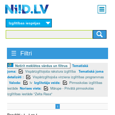
Skip
Main
to
menu
N
main
content
Izglītības iespējas
I
I
D
☰ Filtri
.
Notīrīt meklētos vārdus un filtrus
Tematiskā
L
joma:
Vispārizglītojoša rakstura izglītība
Tematiskā joma
V
detalizēti :
Vispārizglītojoša virziena izglītības programmas
Valoda:
lv
Izglītotāja veids:
Pirmsskolas izglītības
iestāde
Norises vieta:
Mārupe - Privātā pirmsskolas
izglītības iestāde "Zelta Rasa"
1
Rezultāti : 1 - 1 no 1