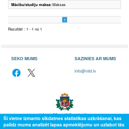
Mācību/studiju maksa:
Maksas
1
Rezultāti : 1 - 1 no 1
SEKO MUMS
SAZINIES AR MUMS
info@niid.lv
Šī vietne izmanto sīkdatnes statistikas uzkrāšanai, kas
palīdz mums analizēt lapas apmeklējumu un uzlabot tās