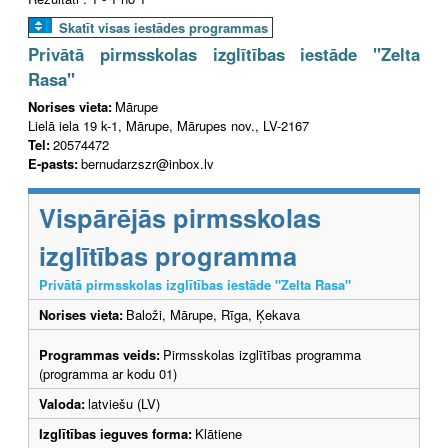
Skatīt visas iestādes programmas
Privātā pirmsskolas izglītības iestāde "Zelta
Rasa"
Norises vieta:
Mārupe
Lielā iela 19 k-1, Mārupe, Mārupes nov., LV-2167
Tel:
20574472
E-pasts:
bernudarzszr@inbox.lv
Vispārējās pirmsskolas
izglītības programma
Privātā pirmsskolas izglītības iestāde "Zelta Rasa"
Norises vieta:
Baloži, Mārupe, Rīga, Ķekava
Programmas veids:
Pirmsskolas izglītības programma
(programma ar kodu 01)
Valoda:
latviešu (LV)
Izglītības ieguves forma:
Klātiene