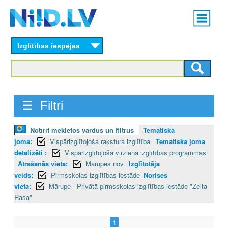
Skip
Main
to
menu
N
main
content
Izglītības iespējas
I
I
D
☰ Filtri
.
Notīrīt meklētos vārdus un filtrus
Tematiskā
L
joma:
Vispārizglītojoša rakstura izglītība
Tematiskā joma
V
detalizēti :
Vispārizglītojoša virziena izglītības programmas
Atrašanās vieta:
Mārupes nov.
Izglītotāja
veids:
Pirmsskolas izglītības iestāde
Norises
vieta:
Mārupe - Privātā pirmsskolas izglītības iestāde "Zelta
Rasa"
1