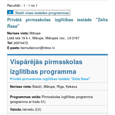
Rezultāti : 1 - 1 no 1
Skatīt visas iestādes programmas
Privātā pirmsskolas izglītības iestāde "Zelta
Rasa"
Norises vieta:
Mārupe
Lielā iela 19 k-1, Mārupe, Mārupes nov., LV-2167
Tel:
20574472
E-pasts:
bernudarzszr@inbox.lv
Vispārējās pirmsskolas
izglītības programma
Privātā pirmsskolas izglītības iestāde "Zelta Rasa"
Norises vieta:
Baloži, Mārupe, Rīga, Ķekava
Programmas veids:
Pirmsskolas izglītības programma
(programma ar kodu 01)
Valoda:
latviešu (LV)