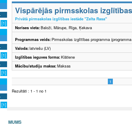
Vispārējās pirmsskolas izglītīb
Privātā pirmsskolas izglītības iestāde "Zelta Rasa"
[1]
Norises vieta:
Baloži, Mārupe, Rīga, Ķekava
Programmas veids:
Pirmsskolas izglītības programma (programma 
Valoda:
latviešu (LV)
[1]
Izglītības ieguves forma:
Klātiene
Mācību/studiju maksa:
Maksas
[1]
1
Rezultāti : 1 - 1 no 1
[1]
S AR MUMS