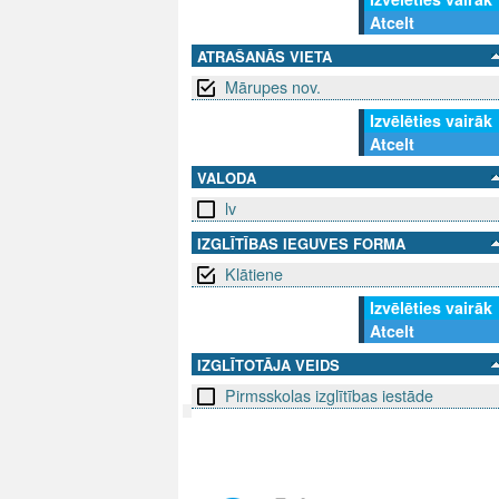
Atcelt
ATRAŠANĀS VIETA
Mārupes nov.
Izvēlēties vairāk
Atcelt
VALODA
lv
IZGLĪTĪBAS IEGUVES FORMA
Klātiene
Izvēlēties vairāk
Atcelt
IZGLĪTOTĀJA VEIDS
Pirmsskolas izglītības iestāde
SEKO MUMS
SAZINIE