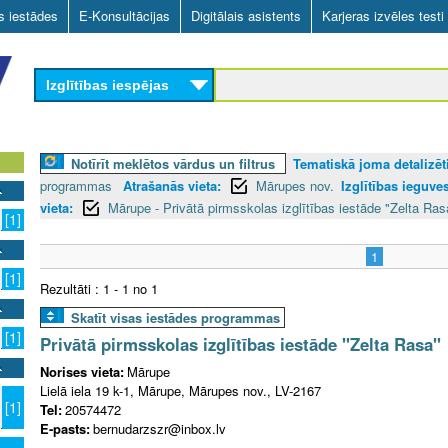
Skip
as iestādes
E-Konsultācijas
Digitālais asistents
Karjeras izvēles testi
to
main
Izglītības iespējas
content
Notīrīt meklētos vārdus un filtrus
Tematiskā joma detalizēti
programmas
Atrašanās vieta:
Mārupes nov.
Izglītības ieguve
vieta:
Mārupe - Privātā pirmsskolas izglītības iestāde "Zelta Ras
[1]
1
[1]
Rezultāti : 1 - 1 no 1
Skatīt visas iestādes programmas
[1]
Privātā pirmsskolas izglītības iestāde "Zelta Rasa"
Norises vieta:
Mārupe
Lielā iela 19 k-1, Mārupe, Mārupes nov., LV-2167
[1]
Tel:
20574472
E-pasts:
bernudarzszr@inbox.lv