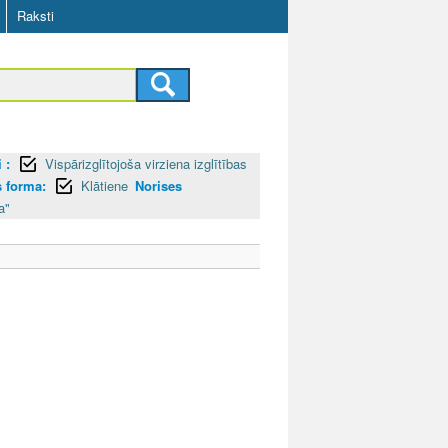
Raksti
 :
Vispārizglītojoša virziena izglītības
s forma:
Klātiene
Norises
a"