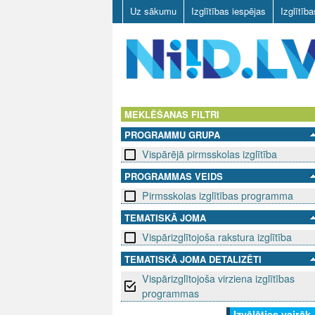
Uz sākumu
Izglītības iespējas
Izglītīb
N
I
MEKLĒŠANAS FILTRI
PROGRAMMU GRUPA
I
Vispārējā pirmsskolas izglītība
D
PROGRAMMAS VEIDS
Pirmsskolas izglītības programma
.
TEMATISKĀ JOMA
L
Vispārizglītojoša rakstura izglītība
V
TEMATISKĀ JOMA DETALIZĒTI
Vispārizglītojoša virziena izglītības
programmas
Izvēlēties vairāk