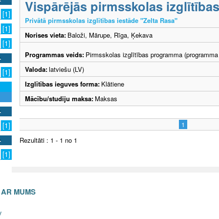
Vispārējās pirmsskolas izglītīb
[1]
Privātā pirmsskolas izglītības iestāde "Zelta Rasa"
[1]
Norises vieta:
Baloži, Mārupe, Rīga, Ķekava
[1]
Programmas veids:
Pirmsskolas izglītības programma (programma 
Valoda:
latviešu (LV)
[1]
Izglītības ieguves forma:
Klātiene
Mācību/studiju maksa:
Maksas
1
[1]
Rezultāti : 1 - 1 no 1
[1]
S AR MUMS
v