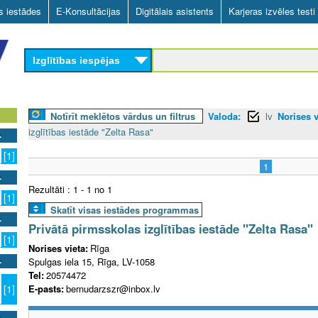
Skip
as iestādes
E-Konsultācijas
Digitālais asistents
Karjeras izvēles testi
to
main
Izglītības iespējas
content
Notīrīt meklētos vārdus un filtrus
Valoda:
lv
Norises v
izglītības iestāde "Zelta Rasa"
[1]
1
Rezultāti : 1 - 1 no 1
[1]
Skatīt visas iestādes programmas
Privātā pirmsskolas izglītības iestāde "Zelta Rasa"
[1]
Norises vieta:
Rīga
Spulgas iela 15, Rīga, LV-1058
Tel:
20574472
E-pasts:
bernudarzszr@inbox.lv
[1]