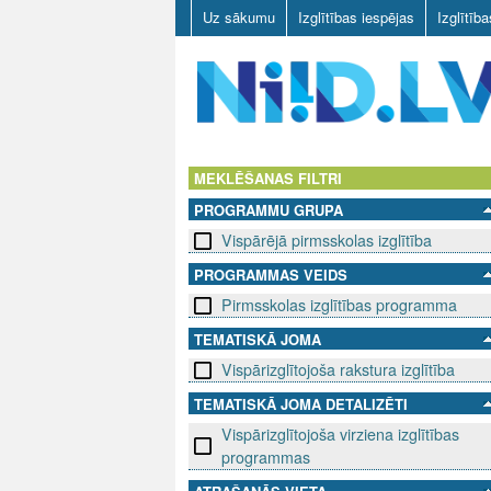
Uz sākumu
Izglītības iespējas
Izglītīb
N
I
MEKLĒŠANAS FILTRI
PROGRAMMU GRUPA
I
Vispārējā pirmsskolas izglītība
D
PROGRAMMAS VEIDS
Pirmsskolas izglītības programma
.
TEMATISKĀ JOMA
L
Vispārizglītojoša rakstura izglītība
V
TEMATISKĀ JOMA DETALIZĒTI
Vispārizglītojoša virziena izglītības
programmas