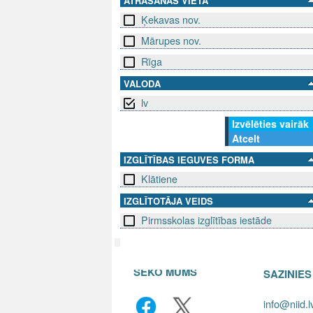
ATRAŠANĀS VIETA
Ķekavas nov.
Mārupes nov.
Rīga
VALODA
lv
Izvēlēties vairāk
Atcelt
IZGLĪTĪBAS IEGUVES FORMA
Klātiene
IZGLĪTOTĀJA VEIDS
Pirmsskolas izglītības iestāde
SEKO MUMS
SAZINIE
info@niid.l