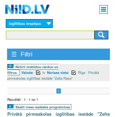
Skip
Main
to
menu
N
main
content
Izglītības iespējas
I
I
D
☰ Filtri
.
Notīrīt meklētos vārdus un
L
filtrus
Valoda:
lv
Norises vieta:
Rīga - Privātā
V
pirmsskolas izglītības iestāde "Zelta Rasa"
1
Rezultāti : 1 - 1 no 1
Skatīt visas iestādes programmas
Privātā pirmsskolas izglītības iestāde "Zelta