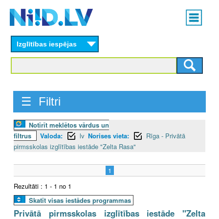
Skip
Main
to
menu
N
main
content
Izglītības iespējas
I
I
D
☰ Filtri
.
Notīrīt meklētos vārdus un
L
filtrus
Valoda:
lv
Norises vieta:
Rīga - Privātā
V
pirmsskolas izglītības iestāde "Zelta Rasa"
1
Rezultāti : 1 - 1 no 1
Skatīt visas iestādes programmas
Privātā pirmsskolas izglītības iestāde "Zelta