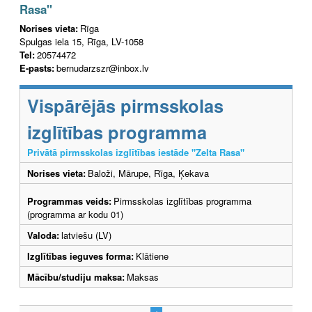
Rasa"
Norises vieta:
Rīga
Spulgas iela 15, Rīga, LV-1058
Tel:
20574472
E-pasts:
bernudarzszr@inbox.lv
Vispārējās pirmsskolas
izglītības programma
Privātā pirmsskolas izglītības iestāde "Zelta Rasa"
Norises vieta:
Baloži, Mārupe, Rīga, Ķekava
Programmas veids:
Pirmsskolas izglītības programma
(programma ar kodu 01)
Valoda:
latviešu (LV)
Izglītības ieguves forma:
Klātiene
Mācību/studiju maksa:
Maksas