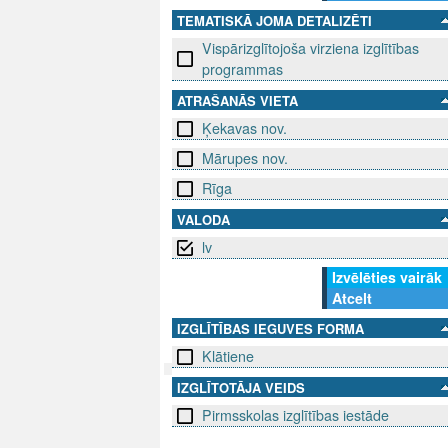
TEMATISKĀ JOMA DETALIZĒTI
Vispārizglītojoša virziena izglītības
programmas
ATRAŠANĀS VIETA
Ķekavas nov.
Mārupes nov.
Rīga
VALODA
lv
Izvēlēties vairāk
Atcelt
IZGLĪTĪBAS IEGUVES FORMA
Klātiene
IZGLĪTOTĀJA VEIDS
SEKO MUMS
SAZINIE
Pirmsskolas izglītības iestāde