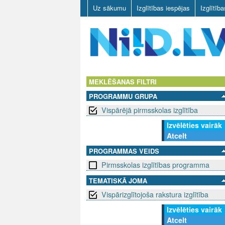
Uz sākumu
Izglītības iespējas
Izglītīb
N
I
MEKLĒŠANAS FILTRI
PROGRAMMU GRUPA
I
Vispārējā pirmsskolas izglītība
D
Izvēlēties vairāk
Atcelt
.
PROGRAMMAS VEIDS
L
Pirmsskolas izglītības programma
V
TEMATISKĀ JOMA
Vispārizglītojoša rakstura izglītība
Izvēlēties vairāk
Atcelt