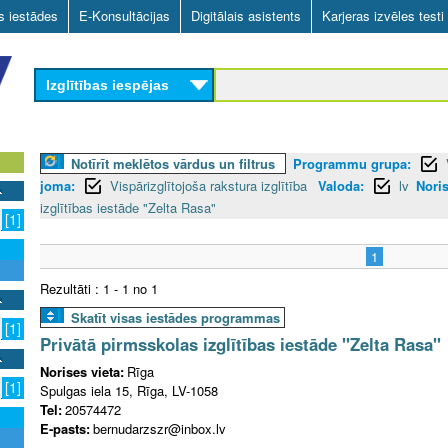
Skip
as iestādes
E-Konsultācijas
Digitālais asistents
Karjeras izvēles testi
to
main
Izglītības iespējas
content
Notīrīt meklētos vārdus un filtrus
Programmu grupa:
joma:
Vispārizglītojoša rakstura izglītība
Valoda:
lv
Noris
izglītības iestāde "Zelta Rasa"
[1]
1
Rezultāti : 1 - 1 no 1
Skatīt visas iestādes programmas
[1]
Privātā pirmsskolas izglītības iestāde "Zelta Rasa"
Norises vieta:
Rīga
[1]
Spulgas iela 15, Rīga, LV-1058
Tel:
20574472
E-pasts:
bernudarzszr@inbox.lv