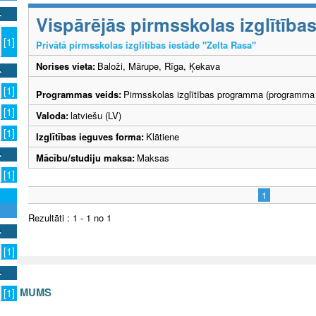
Vispārējās pirmsskolas izglītīb
[1]
Privātā pirmsskolas izglītības iestāde "Zelta Rasa"
Norises vieta:
Baloži, Mārupe, Rīga, Ķekava
[1]
Programmas veids:
Pirmsskolas izglītības programma (programma 
[1]
Valoda:
latviešu (LV)
[1]
Izglītības ieguves forma:
Klātiene
Mācību/studiju maksa:
Maksas
[1]
1
Rezultāti : 1 - 1 no 1
[1]
S AR MUMS
[1]