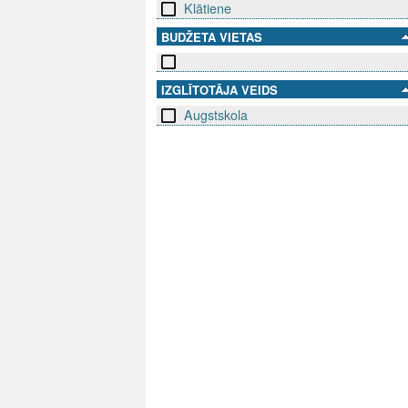
Klātiene
BUDŽETA VIETAS
IZGLĪTOTĀJA VEIDS
Augstskola