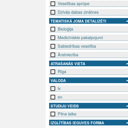
Veselības aprūpe
Dzīvās dabas zinātnes
TEMATISKĀ JOMA DETALIZĒTI
Bioloģija
Medicīniskie pakalpojumi
Sabiedrības veselība
Ārstniecība
ATRAŠANĀS VIETA
Rīga
VALODA
lv
en
STUDIJU VEIDS
Pilna laika
IZGLĪTĪBAS IEGUVES FORMA