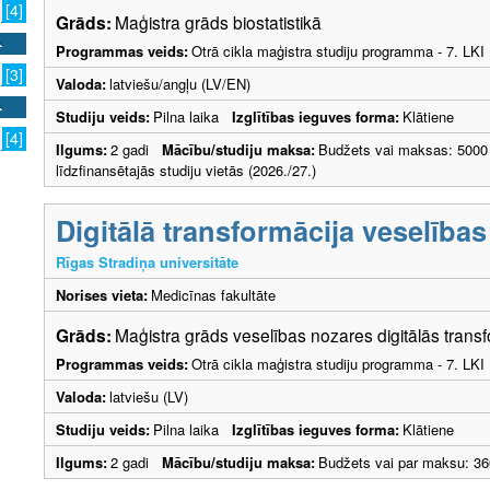
[4]
Grāds:
Maģistra grāds biostatistikā
Programmas veids:
Otrā cikla maģistra studiju programma - 7. LK
[3]
Valoda:
latviešu/angļu (LV/EN)
Studiju veids:
Pilna laika
Izglītības ieguves forma:
Klātiene
[4]
Ilgums:
2 gadi
Mācību/studiju maksa:
Budžets vai maksas: 5000
līdzfinansētajās studiju vietās (2026./27.)
Digitālā transformācija veselība
Rīgas Stradiņa universitāte
Norises vieta:
Medicīnas fakultāte
Grāds:
Maģistra grāds veselības nozares digitālās trans
Programmas veids:
Otrā cikla maģistra studiju programma - 7. LK
Valoda:
latviešu (LV)
Studiju veids:
Pilna laika
Izglītības ieguves forma:
Klātiene
Ilgums:
2 gadi
Mācību/studiju maksa:
Budžets vai par maksu: 36