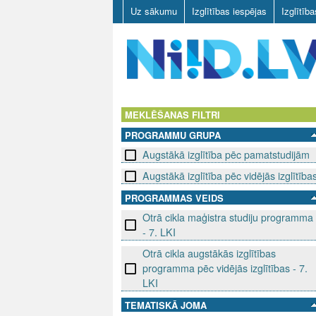
Uz sākumu
Izglītības iespējas
Izglītīb
N
I
MEKLĒŠANAS FILTRI
PROGRAMMU GRUPA
I
Augstākā izglītība pēc pamatstudijām
D
Augstākā izglītība pēc vidējās izglītība
.
PROGRAMMAS VEIDS
Otrā cikla maģistra studiju programma
L
- 7. LKI
V
Otrā cikla augstākās izglītības
programma pēc vidējās izglītības - 7.
LKI
TEMATISKĀ JOMA