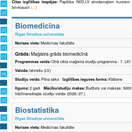
Citas izglītības iespējas:
Papildus NIID.LV atrodamajiem kursiem R
[4]
brīvklausīt
[...]
[2]
Biomedicīna
[2]
Rīgas Stradiņa universitāte
[2]
Norises vieta:
Medicīnas fakultāte
[1]
Grāds:
Maģistra grāds biomedicīnā
[1]
Programmas veids:
Otrā cikla maģistra studiju programma - 7. LK
Valoda:
latviešu (LV)
[4]
Studiju veids:
Pilna laika
Izglītības ieguves forma:
Klātiene
Ilgums:
2 gadi
Mācību/studiju maksa:
Budžets vai maksas: 5000
[4]
līdzfinansētajās studiju vietās (2026./27.)
[2]
Biostatistika
[4]
Rīgas Stradiņa universitāte
Norises vieta:
Medicīnas fakultāte