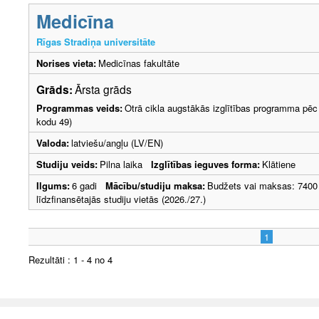
Medicīna
Rīgas Stradiņa universitāte
Norises vieta:
Medicīnas fakultāte
Grāds:
Ārsta grāds
Programmas veids:
Otrā cikla augstākās izglītības programma pēc 
kodu 49)
Valoda:
latviešu/angļu (LV/EN)
Studiju veids:
Pilna laika
Izglītības ieguves forma:
Klātiene
Ilgums:
6 gadi
Mācību/studiju maksa:
Budžets vai maksas: 7400
līdzfinansētajās studiju vietās (2026./27.)
1
Rezultāti : 1 - 4 no 4