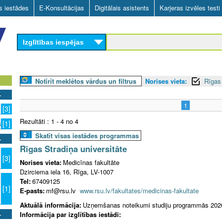
Skip
as iestādes
E-Konsultācijas
Digitālais asistents
Karjeras izvēles testi
to
main
Izglītības iespējas
content
Notīrīt meklētos vārdus un filtrus
Norises vieta:
Rīgas 
1
[3]
Rezultāti : 1 - 4 no 4
s
[1]
Skatīt visas iestādes programmas
Rīgas Stradiņa universitāte
[3]
Norises vieta:
Medicīnas fakultāte
Dzirciema iela 16, Rīga, LV-1007
Tel:
67409125
[1]
E-pasts:
mf@rsu.lv
www.rsu.lv/fakultates/medicinas-fakultate
Aktuālā informācija:
Uzņemšanas noteikumi studiju programmās 202
Informācija par izglītības iestādi: