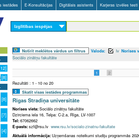
Skip
as iestādes
E-Konsultācijas
Digitālais asistents
Karjeras izvēles testi
to
main
Izglītības iespējas
content
Notīrīt meklētos vārdus un filtrus
Valoda:
lv
Norises v
Sociālo zinātņu fakultāte
[12]
1
2
s
[8]
Rezultāti : 1 - 10 no 20
Skatīt visas iestādes programmas
[8]
Rīgas Stradiņa universitāte
Norises vieta:
Sociālo zinātņu fakultāte
Dzirciema iela 16, Telpa: C-2.a, Rīga, LV-1007
[7]
Tel:
67062662
E-pasts:
szf@rsu.lv
www.rsu.lv/socialo-zinatnu-fakultate
[4]
Aktuālā informācija:
Uzņemšanas noteikumi studiju programmās 202