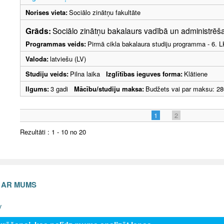
Norises vieta:
Sociālo zinātņu fakultāte
Grāds:
Sociālo zinātņu bakalaurs vadībā un administrē
Programmas veids:
Pirmā cikla bakalaura studiju programma - 6. 
Valoda:
latviešu (LV)
Studiju veids:
Pilna laika
Izglītības ieguves forma:
Klātiene
Ilgums:
3 gadi
Mācību/studiju maksa:
Budžets vai par maksu: 28
1
2
Rezultāti : 1 - 10 no 20
S AR MUMS
v