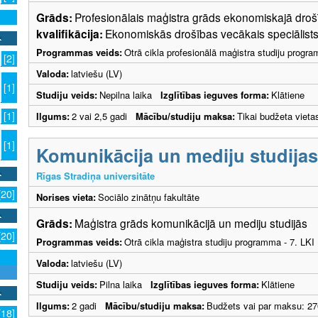
Grāds:
Profesionālais maģistra grāds ekonomiskajā dr
kvalifikācija:
Ekonomiskās drošības vecākais speciālists
Programmas veids:
Otrā cikla profesionālā maģistra studiju progr
[2]
Valoda:
latviešu (LV)
[1]
Studiju veids:
Nepilna laika
Izglītības ieguves forma:
Klātiene
[1]
Ilgums:
2 vai 2,5 gadi
Mācību/studiju maksa:
Tikai budžeta vieta
[1]
Komunikācija un mediju studijas
Rīgas Stradiņa universitāte
[20]
Norises vieta:
Sociālo zinātņu fakultāte
Grāds:
Maģistra grāds komunikācijā un mediju studijās
[20]
Programmas veids:
Otrā cikla maģistra studiju programma - 7. LK
Valoda:
latviešu (LV)
Studiju veids:
Pilna laika
Izglītības ieguves forma:
Klātiene
Ilgums:
2 gadi
Mācību/studiju maksa:
Budžets vai par maksu: 27
[18]