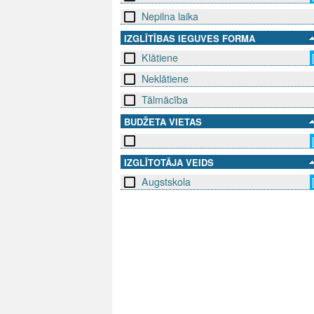
Nepilna laika
IZGLĪTĪBAS IEGUVES FORMA
Klātiene
Neklātiene
Tālmācība
BUDŽETA VIETAS
IZGLĪTOTĀJA VEIDS
Augstskola