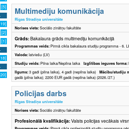
[5]
Multimediju komunikācija
Rīgas Stradiņa universitāte
[19]
Norises vieta:
Sociālo zinātņu fakultāte
[2]
Grāds:
Bakalaura grāds multimediju komunikācijā
[1]
Programmas veids:
Pirmā cikla bakalaura studiju programma - 6. 
Valoda:
latviešu (LV)
[18]
Studiju veids:
Pilna laika/Nepilna laika
Izglītības ieguves forma:
Ilgums:
3 gadi (pilna laika), 4 gadi (nepilna laika)
Mācību/studiju 
[20]
gadā (pilna laika); 2200 EUR gadā (nepilna laika) (2026./27.)
Policijas darbs
Rīgas Stradiņa universitāte
Norises vieta:
Sociālo zinātņu fakultāte
Profesionālā kvalifikācija:
Valsts policijas vecākais virs
Programmas veids:
Pirmā cikla profesionālā studiju programma pēc