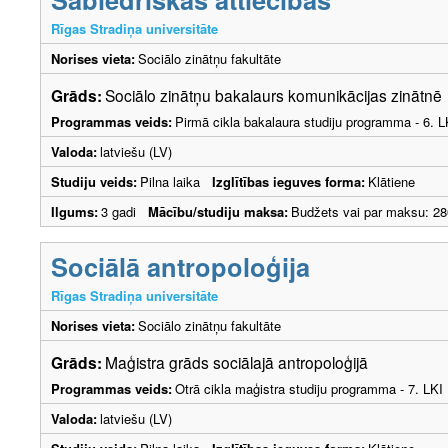
Rīgas Stradiņa universitāte
Norises vieta:
Sociālo zinātņu fakultāte
Grāds:
Sociālo zinātņu bakalaurs komunikācijas zinātn
Programmas veids:
Pirmā cikla bakalaura studiju programma - 6. 
Valoda:
latviešu (LV)
Studiju veids:
Pilna laika
Izglītības ieguves forma:
Klātiene
Ilgums:
3 gadi
Mācību/studiju maksa:
Budžets vai par maksu: 28
Sociālā antropoloģija
Rīgas Stradiņa universitāte
Norises vieta:
Sociālo zinātņu fakultāte
Grāds:
Maģistra grāds sociālajā antropoloģijā
Programmas veids:
Otrā cikla maģistra studiju programma - 7. LK
Valoda:
latviešu (LV)