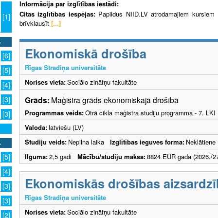
Informācija par izglītības iestādi:
Citas izglītības iespējas:
Papildus NIID.LV atrodamajiem kursiem R
[1]
brīvklausīt
[...]
Ekonomiskā drošība
[6]
Rīgas Stradiņa universitāte
s
[5]
Norises vieta:
Sociālo zinātņu fakultāte
[4]
Grāds:
Maģistra grāds ekonomiskajā drošībā
[3]
Programmas veids:
Otrā cikla maģistra studiju programma - 7. LK
[3]
Valoda:
latviešu (LV)
Studiju veids:
Nepilna laika
Izglītības ieguves forma:
Neklātiene
Ilgums:
2,5 gadi
Mācību/studiju maksa:
8824 EUR gadā (2026./27
[5]
[4]
Ekonomiskās drošības aizsardzī
[3]
Rīgas Stradiņa universitāte
[3]
Norises vieta:
Sociālo zinātņu fakultāte
[2]