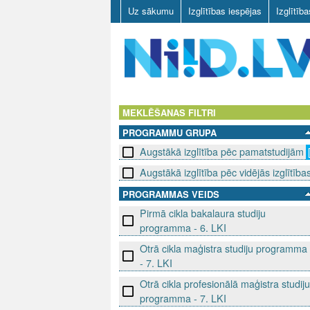
Uz sākumu
Izglītības iespējas
Izglītīb
N
I
MEKLĒŠANAS FILTRI
PROGRAMMU GRUPA
I
Augstākā izglītība pēc pamatstudijām
D
Augstākā izglītība pēc vidējās izglītība
.
PROGRAMMAS VEIDS
Pirmā cikla bakalaura studiju
L
programma - 6. LKI
V
Otrā cikla maģistra studiju programma
- 7. LKI
Otrā cikla profesionālā maģistra studiju
programma - 7. LKI