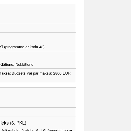
LKI (programma ar kodu 43)
Klātiene; Neklātiene
maksa:
Budžets vai par maksu: 2800 EUR
nieks (6. PKL)
 īsā vai pirmā cikla - 6. LKI (programma ar