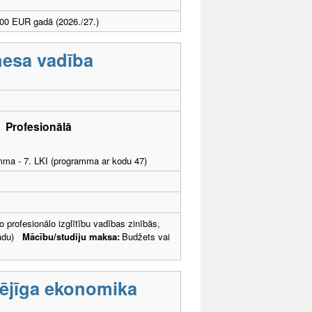
00 EUR gadā (2026./27.)
nesa vadība
bā
Profesionālā
amma - 7. LKI (programma ar kodu 47)
 profesionālo izglītību vadības zinībās,
grādu)
Mācību/studiju maksa:
Budžets vai
pējīga ekonomika