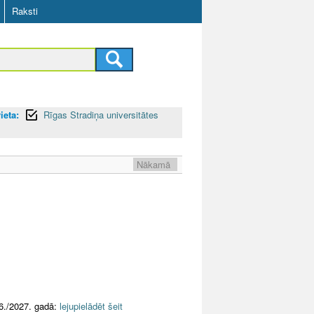
Raksti
ieta:
Rīgas Stradiņa universitātes
Nākamā
6./2027. gadā:
lejupielādēt šeit