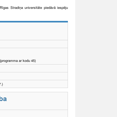
īgas Stradiņa universitāte piedāvā iespēju
I (programma ar kodu 45)
.)
ba