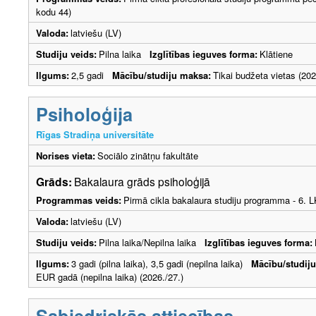
kodu 44)
Valoda:
latviešu (LV)
Studiju veids:
Pilna laika
Izglītības ieguves forma:
Klātiene
Ilgums:
2,5 gadi
Mācību/studiju maksa:
Tikai budžeta vietas (202
Psiholoģija
Rīgas Stradiņa universitāte
Norises vieta:
Sociālo zinātņu fakultāte
Grāds:
Bakalaura grāds psiholoģijā
Programmas veids:
Pirmā cikla bakalaura studiju programma - 6. 
Valoda:
latviešu (LV)
Studiju veids:
Pilna laika/Nepilna laika
Izglītības ieguves forma:
Ilgums:
3 gadi (pilna laika), 3,5 gadi (nepilna laika)
Mācību/studij
EUR gadā (nepilna laika) (2026./27.)
Sabiedriskās attiecības