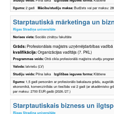
Studiju veids:
Pilna laika
Izglītības ieguves forma:
Klātiene
Ilgums:
2 gadi
Mācību/studiju maksa:
Budžets vai par maksu: 28
Starptautiskā mārketinga un biz
Rīgas Stradiņa universitāte
Norises vieta:
Sociālo zinātņu fakultāte
Grāds:
Profesionālais maģistrs uzņēmējdarbības vadī
kvalifikācija:
Organizācijas vadītājs (7. PKL)
Programmas veids:
Otrā cikla profesionālā maģistra studiju progr
Valoda:
latviešu (LV)
Studiju veids:
Pilna laika
Izglītības ieguves forma:
Klātiene
Ilgums:
1,5 gadi personām ar profesionālo bakalaura grādu, augstāko
ekonomikā, komerczinībās un tiesībās vai 2 gadi (ar akadēmisko 
par maksu: 2700 EUR gadā (2026./27.)
Starptautiskais bizness un ilgts
Rīgas Stradiņa universitāte