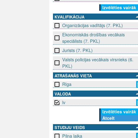
Izvēlēties vairāk
KVALIFIKĀCIJA
Organizācijas vadītājs (7. PKL)
Ekonomiskās drošības vecākais
speciālists (7. PKL)
Jurists (7. PKL)
Valsts policijas vecākais virsnieks (6.
PKL)
ATRAŠANĀS VIETA
Rīga
VALODA
lv
Izvēlēties vairāk
Atcelt
STUDIJU VEIDS
Pilna laika